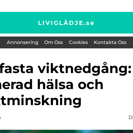
LIVIGLÄDJE.
se
Annonsering
Om Oss
Cookies
Kontakta Oss
erad hälsa och
ktminskning
n
D