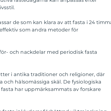
kutiva fastedagarna kan anpassas efter
sstil.
sar de som kan klara av att fasta i 24 timm
a effektiv som andra metoder för
ör- och nackdelar med periodisk fasta
tter i antika traditioner och religioner, där
a och hälsomässiga skäl. De fysiologiska
k fasta har uppmärksammats av forskare