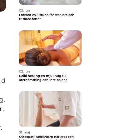
02. jun
Fotvård eskilstuna för starkare och
friskare fötter
02. jun
Reiki healing en mjuk väg till
ad
återhämtning och inre balans
g.
r,
.
31. maj
Osteopat i stockholm när kroppen