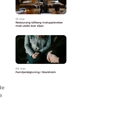
19. mar
Restaurang tällberg matupplevelser
med utsikt över siljan
09. mar
Familjerådgivning i Stockholm
de
a