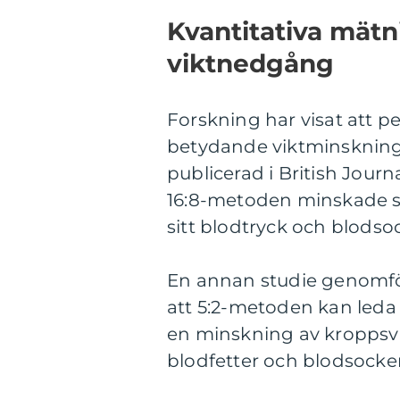
Kvantitativa mätn
viktnedgång
Forskning har visat att pe
betydande viktminskning 
publicerad i British Journ
16:8-metoden minskade si
sitt blodtryck och blodso
En annan studie genomfö
att 5:2-metoden kan leda 
en minskning av kroppsvi
blodfetter och blodsocker