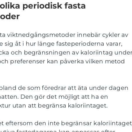
olika periodisk fasta
oder
fasta viktnedgångsmetoder innebär cykler av
e sig åt i hur länge fasteperioderna varar,
ecka och begränsningen av kaloriintag unde
il och preferenser kan påverka vilken metod
bland de som föredrar att äta under dagen
natten. Den gör det möjligt att ha en
ur utan att begränsa kaloriintaget.
tet eftersom den inte begränsar kaloriintage