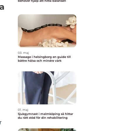
behöver hjälp att hitta balansen
ka
03. maj
Massage i helsingborg en guide till
bättre hälsa och mindre värk
01. maj
Sjukgymnast i malmköping så hittar
du rätt stöd för din rehabilitering
r