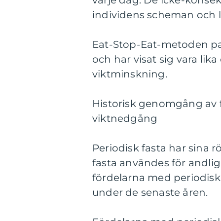
varje dag. De icke-konse
individens scheman och liv
Eat-Stop-Eat-metoden pas
och har visat sig vara lik
viktminskning.
Historisk genomgång av f
viktnedgång
Periodisk fasta har sina rö
fasta användes för andlig
fördelarna med periodis
under de senaste åren.