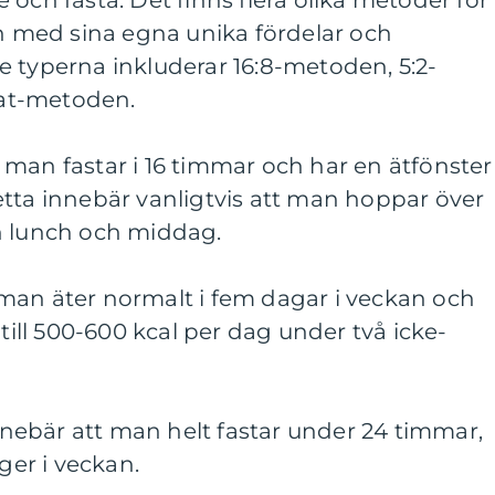
 och fasta. Det finns flera olika metoder för
en med sina egna unika fördelar och
 typerna inkluderar 16:8-metoden, 5:2-
at-metoden.
man fastar i 16 timmar och har en ätfönster
tta innebär vanligtvis att man hoppar över
n lunch och middag.
man äter normalt i fem dagar i veckan och
 till 500-600 kcal per dag under två icke-
ebär att man helt fastar under 24 timmar,
nger i veckan.