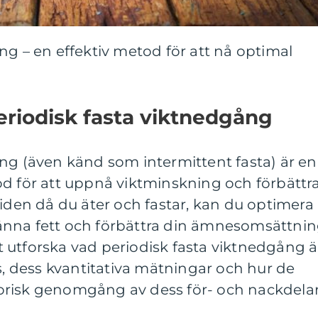
ng – en effektiv metod för att nå optimal
periodisk fasta viktnedgång
ng (även känd som intermittent fasta) är en
od för att uppnå viktminskning och förbättr
tiden då du äter och fastar, kan du optimera
nna fett och förbättra din ämnesomsättnin
 utforska vad periodisk fasta viktnedgång ä
ns, dess kvantitativa mätningar och hur de
istorisk genomgång av dess för- och nackdelar