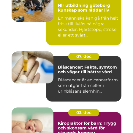
Hlr utbildning göteborg
kunskap som räddar liv
En människa kan gå från helt
frisk till livlös på några
sekunder. Hjärtstopp, stroke
eller ett svårt...
07. dec
Blåscancer: Fakta, symtom
och vägar till bättre vård
Blåscancer är en cancerform
som utgår från celler i
urinblåsans slemhin...
03. dec
Kiropraktor för barn: Trygg
och skonsam vård för
växande kroppar