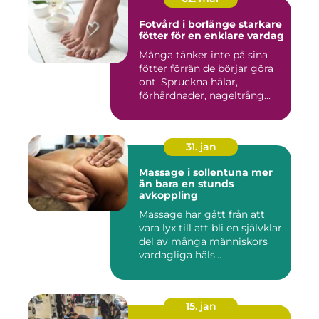
Fotvård i borlänge starkare
fötter för en enklare vardag
Många tänker inte på sina
fötter förrän de börjar göra
ont. Spruckna hälar,
förhårdnader, nageltrång...
31. jan
Massage i sollentuna mer
än bara en stunds
avkoppling
Massage har gått från att
vara lyx till att bli en självklar
del av många människors
vardagliga häls...
15. jan