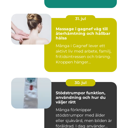
31. jul
Massage i gagnef väg till
återhämtning och hållbar
hälsa
Många i Gagnef lever ett
aktivt liv med arbete, familj,
fritidsintressen och träning.
Kroppen hänger...
30. jul
Stödstrumpor funktion,
användning och hur du
väljer rätt
Många förknippar
stödstrumpor med ålder
eller sjukvård, men bilden är
föråldrad. I dag använder