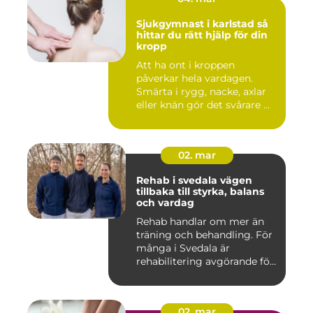
Sjukgymnast i karlstad så
hittar du rätt hjälp för din
kropp
Att ha ont i kroppen
påverkar hela vardagen.
Smärta i rygg, nacke, axlar
eller knän gör det svårare ...
02. mar
Rehab i svedala vägen
tillbaka till styrka, balans
och vardag
Rehab handlar om mer än
träning och behandling. För
många i Svedala är
rehabilitering avgörande för
...
02. mar