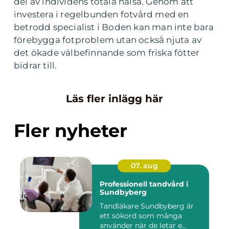
del av individens totala hälsa. Genom att
investera i regelbunden fotvård med en
betrodd specialist i Boden kan man inte bara
förebygga fotproblem utan också njuta av
det ökade välbefinnande som friska fötter
bidrar till.
Läs fler inlägg här
Fler nyheter
07. aug
Professionell tandvård i
Sundbyberg
Tandläkare Sundbyberg är
ett sökord som många
använder när de letar e...