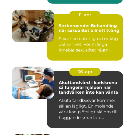
11. apr
Sexberoende: Behandling
när sexualitet blir ett tvång
Sex är en naturlig och viktig
del av livet. För många
innebär sexualitet njutni...
06. apr
Akuttandvård i karlskrona
så fungerar hjälpen när
tandvärken inte kan vänta
Akuta tandbesvär kommer
sällan lägligt. En molande
värk kan plötsligt slå om till
huggande smärta, e...