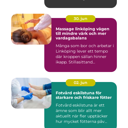
både...
30. jun
Massage linköping vägen
till mindre värk och mer
vardagsbalans
Många som bor och arbetar i
Linköping lever ett tempo
där kroppen sällan hinner
ikapp. Stillasittand...
02. jun
Fotvård eskilstuna för
starkare och friskare fötter
Fotvård eskilstuna är ett
ämne som blir allt mer
aktuellt när fler upptäcker
hur mycket fötterna påv...