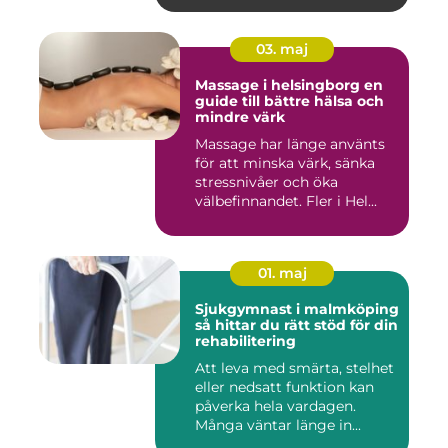
03. maj
Massage i helsingborg en
guide till bättre hälsa och
mindre värk
Massage har länge använts
för att minska värk, sänka
stressnivåer och öka
välbefinnandet. Fler i Hel...
01. maj
Sjukgymnast i malmköping
så hittar du rätt stöd för din
rehabilitering
Att leva med smärta, stelhet
eller nedsatt funktion kan
påverka hela vardagen.
Många väntar länge in...