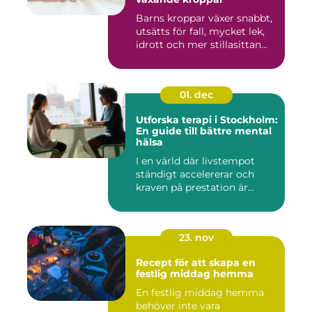
Barns kroppar växer snabbt,
utsätts för fall, mycket lek,
idrott och mer stillasittan...
01. dec
Utforska terapi i Stockholm:
En guide till bättre mental
hälsa
I en värld där livstempot
ständigt accelererar och
kraven på prestation är...
23. nov
Recept för att skapa en
festlig middag hemma
En festlig middag hemma
behöver inte vara