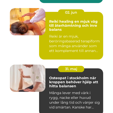
02. jun
Reiki healing en mjuk väg
till återhämtning och inre
balans
Reiki är en mjuk,
beröringsbaserad terapiform
som många använder som
ett komplement till annan
vård ...
31. maj
Osteopat i stockholm när
kroppen behöver hjälp att
hitta balansen
Många lever med värk i
rygg, nacke eller huvud
under lång tid och vänjer sig
vid smärtan. Kanske har...