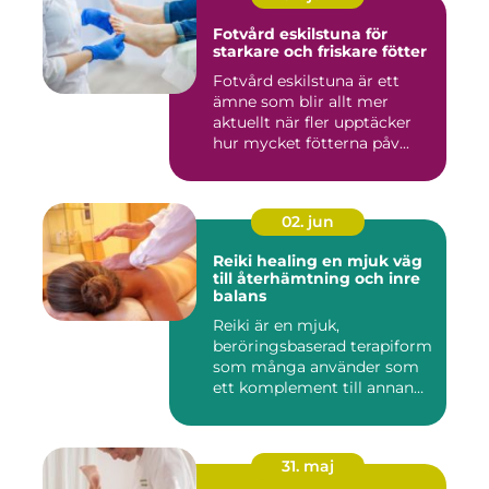
Fotvård eskilstuna för
starkare och friskare fötter
Fotvård eskilstuna är ett
ämne som blir allt mer
aktuellt när fler upptäcker
hur mycket fötterna påv...
02. jun
Reiki healing en mjuk väg
till återhämtning och inre
balans
Reiki är en mjuk,
beröringsbaserad terapiform
som många använder som
ett komplement till annan
vård ...
31. maj