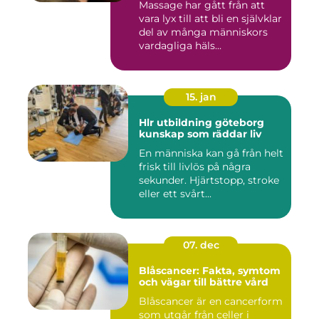
Massage har gått från att
vara lyx till att bli en självklar
del av många människors
vardagliga häls...
15. jan
Hlr utbildning göteborg
kunskap som räddar liv
En människa kan gå från helt
frisk till livlös på några
sekunder. Hjärtstopp, stroke
eller ett svårt...
07. dec
Blåscancer: Fakta, symtom
och vägar till bättre vård
Blåscancer är en cancerform
som utgår från celler i