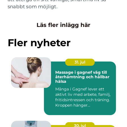
snabbt som möjligt.
Läs fler inlägg här
Fler nyheter
31. jul
Massage i gagnef väg till
återhämtning och hållbar
hälsa
Många i Gagnef lever ett
aktivt liv med arbete, familj,
fritidsintressen och träning.
Kroppen hänger...
30. jul