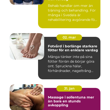
Rehab handlar om mer än
träning och behandling. För
många i Svedala är
rehabilitering avgörande för
...
02. mar
Fotvård i borlänge starkare
fötter för en enklare vardag
Många tänker inte på sina
fötter förrän de börjar göra
ont. Spruckna hälar,
förhårdnader, nageltrång...
31. jan
Massage i sollentuna mer
än bara en stunds
avkoppling