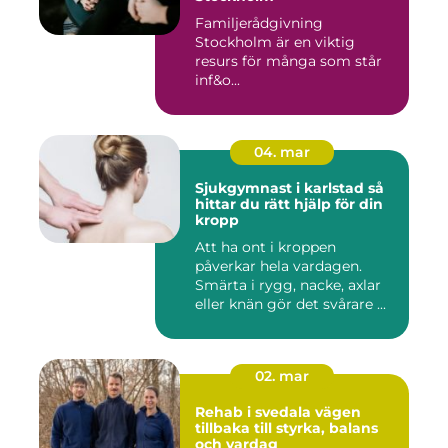
Familjerådgivning
Stockholm är en viktig
resurs för många som står
inf&o...
04. mar
Sjukgymnast i karlstad så
hittar du rätt hjälp för din
kropp
Att ha ont i kroppen
påverkar hela vardagen.
Smärta i rygg, nacke, axlar
eller knän gör det svårare ...
02. mar
Rehab i svedala vägen
tillbaka till styrka, balans
och vardag