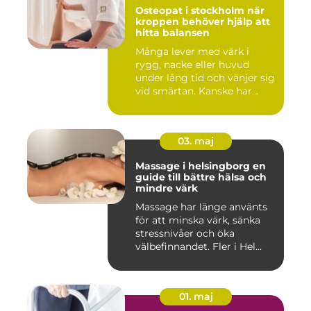
Osteopat i stockholm när
kroppen behöver hjälp att
hitta balansen
Många lever med värk i
rygg, nacke eller huvud
under lång tid och vänjer sig
vid smärtan. Kanske har...
03. maj
Massage i helsingborg en
guide till bättre hälsa och
mindre värk
Massage har länge använts
för att minska värk, sänka
stressnivåer och öka
välbefinnandet. Fler i Hel...
01. maj