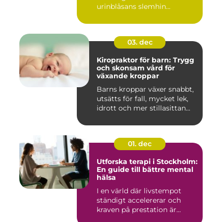
urinblåsans slemhin...
03. dec
Kiropraktor för barn: Trygg
och skonsam vård för
växande kroppar
Barns kroppar växer snabbt,
utsätts för fall, mycket lek,
idrott och mer stillasittan...
01. dec
Utforska terapi i Stockholm:
En guide till bättre mental
hälsa
I en värld där livstempot
ständigt accelererar och
kraven på prestation är...