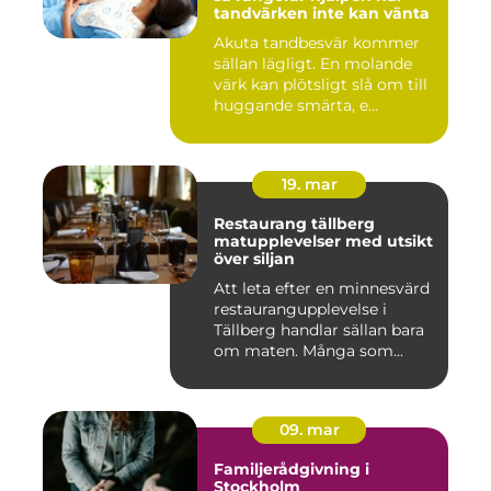
tandvärken inte kan vänta
Akuta tandbesvär kommer
sällan lägligt. En molande
värk kan plötsligt slå om till
huggande smärta, e...
19. mar
Restaurang tällberg
matupplevelser med utsikt
över siljan
Att leta efter en minnesvärd
restaurangupplevelse i
Tällberg handlar sällan bara
om maten. Många som...
09. mar
Familjerådgivning i
Stockholm