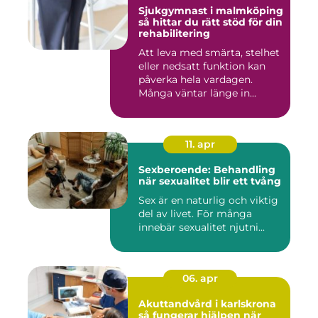
Sjukgymnast i malmköping
så hittar du rätt stöd för din
rehabilitering
Att leva med smärta, stelhet
eller nedsatt funktion kan
påverka hela vardagen.
Många väntar länge in...
11. apr
Sexberoende: Behandling
när sexualitet blir ett tvång
Sex är en naturlig och viktig
del av livet. För många
innebär sexualitet njutni...
06. apr
Akuttandvård i karlskrona
så fungerar hjälpen när