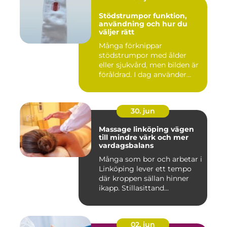
Stödstrumpor funktion,
användning och hur du
väljer rätt
Många förknippar
stödstrumpor med ålder
eller sjukvård, men bilden är
föråldrad. I dag använder
både...
30. jun
Massage linköping vägen
till mindre värk och mer
vardagsbalans
Många som bor och arbetar i
Linköping lever ett tempo
där kroppen sällan hinner
ikapp. Stillasittand...
02. jun