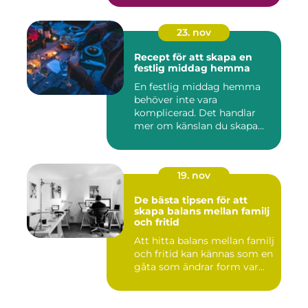
23. nov
Recept för att skapa en
festlig middag hemma
En festlig middag hemma
behöver inte vara
komplicerad. Det handlar
mer om känslan du skapa...
19. nov
De bästa tipsen för att
skapa balans mellan familj
och fritid
Att hitta balans mellan familj
och fritid kan kännas som en
gåta som ändrar form var...