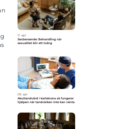
an
ng
11. apr
Sexberoende: Behandling när
sexualitet blir ett tvång
as
06. apr
Akuttandvård i karlskrona så fungerar
hjälpen när tandvärken inte kan vänta
r