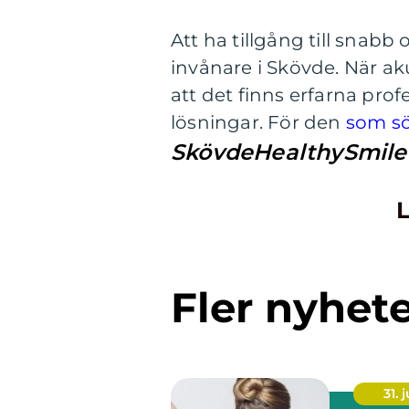
Att ha tillgång till snabb 
invånare i Skövde. När ak
att det finns erfarna pro
lösningar. För den
som sö
SkövdeHealthySmile
L
Fler nyhet
31. j