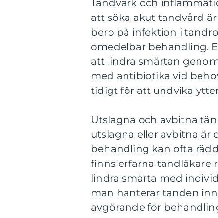
Tandvärk och inflammation
att söka akut tandvård ä
bero på infektion i tandro
omedelbar behandling. En
att lindra smärtan geno
med antibiotika vid behov
tidigt för att undvika ytt
Utslagna och avbitna tänd
utslagna eller avbitna är 
behandling kan ofta rädd
finns erfarna tandläkare r
lindra smärta med indivi
man hanterar tanden inna
avgörande för behandlin