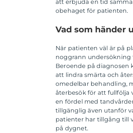
att erbjuda en tid samma
obehaget för patienten.
Vad som händer 
När patienten väl är på p
noggrann undersökning för
Beroende på diagnosen ka
att lindra smärta och åte
omedelbar behandling, m
återbesök för att fullfölja 
en fördel med tandvården 
tillgänglig även utanför va
patienter har tillgång til
på dygnet.