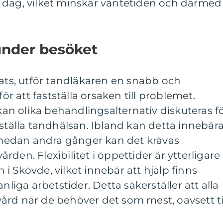
 dag, vilket minskar väntetiden och därmed
under besöket
lats, utför tandläkaren en snabb och
 att fastställa orsaken till problemet.
n olika behandlingsalternativ diskuteras f
rställa tandhälsan. Ibland kan detta innebär
edan andra gånger kan det krävas
vården. Flexibilitet i öppettider är ytterligare
i Skövde, vilket innebär att hjälp finns
nliga arbetstider. Detta säkerställer att alla
l vård när de behöver det som mest, oavsett t