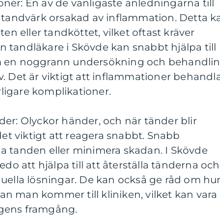
er: En av de vanligaste anledningarna till
r tandvärk orsakad av inflammation. Detta k
ten eller tandköttet, vilket oftast kräver
 tandläkare i Skövde kan snabbt hjälpa till
m en noggrann undersökning och behandli
. Det är viktigt att inflammationer behandl
erligare komplikationer.
er: Olyckor händer, och när tänder blir
det viktigt att reagera snabbt. Snabb
a tanden eller minimera skadan. I Skövde
edo att hjälpa till att återställa tänderna och
duella lösningar. De kan också ge råd om hu
n man kommer till kliniken, vilket kan vara
gens framgång.