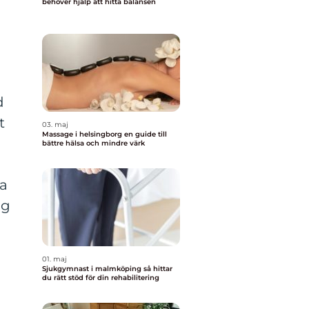
behöver hjälp att hitta balansen
d
t
03. maj
Massage i helsingborg en guide till
bättre hälsa och mindre värk
a
ag
01. maj
Sjukgymnast i malmköping så hittar
du rätt stöd för din rehabilitering