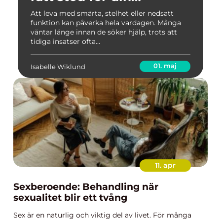
rehabilitering
Att leva med smärta, stelhet eller nedsatt
funktion kan påverka hela vardagen. Många
väntar länge innan de söker hjälp, trots att
tidiga insatser ofta...
01. maj
Isabelle Wiklund
11. apr
Sexberoende: Behandling när
sexualitet blir ett tvång
Sex är en naturlig och viktig del av livet. För många