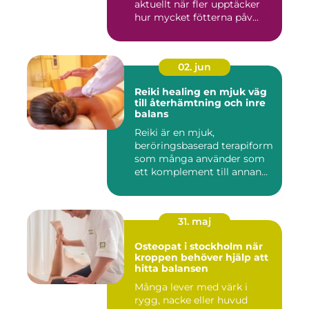
aktuellt när fler upptäcker
hur mycket fötterna påv...
02. jun
Reiki healing en mjuk väg
till återhämtning och inre
balans
Reiki är en mjuk,
beröringsbaserad terapiform
som många använder som
ett komplement till annan
vård ...
31. maj
Osteopat i stockholm när
kroppen behöver hjälp att
hitta balansen
Många lever med värk i
rygg, nacke eller huvud