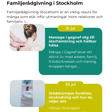
Familjerådgivning i Stockholm
Familjerådgivning Stockholm är en viktig resurs för
många som står inför utmaningar inom relationer och
familjeliv. I...
31. jul
Massage i gagnef väg till
återhämtning och hållbar
hälsa
Många i Gagnef lever ett
aktivt liv med arbete, familj,
fritidsintressen och träning.
Kroppen hänger...
30. jul
Stödstrumpor funktion,
användning och hur du
väljer rätt
Många förknippar