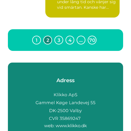
under lång tid och vänjer sig
vid smärtan. Kanske har...
1
2
3
4
…
70
Adress
web:
www.klikko.dk