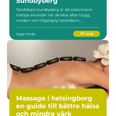
Sundbyberg
Tandläkare Sundbyberg är ett sökord som
många använder när de letar efter trygg,
modern och tillgänglig tandv&arin...
07. aug
Saga Vinde
Massage i helsingborg
en guide till bättre hälsa
och mindre värk