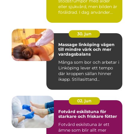
stödstrumpor med ålder
eller sjukvård, men bilden är
föråldrad. I dag använder
både...
30. jun
Massage linköping vägen
till mindre värk och mer
vardagsbalans
Många som bor och arbetar i
Linköping lever ett tempo
där kroppen sällan hinner
ikapp. Stillasittand...
02. jun
Fotvård eskilstuna för
starkare och friskare fötter
Fotvård eskilstuna är ett
ämne som blir allt mer