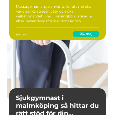
Massage har länge använts för att minska
värk, sänka stressnivåer och öka
välbefinnandet. Fler i Helsingborg söker nu
efter behandlingsformer som komb...
03. maj
admin
Sjukgymnast i
malmköping så hittar du
rätt stöd för din