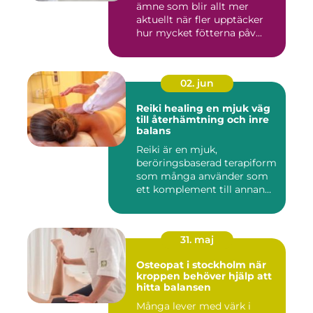
ämne som blir allt mer
aktuellt när fler upptäcker
hur mycket fötterna påv...
02. jun
Reiki healing en mjuk väg
till återhämtning och inre
balans
Reiki är en mjuk,
beröringsbaserad terapiform
som många använder som
ett komplement till annan
vård ...
31. maj
Osteopat i stockholm när
kroppen behöver hjälp att
hitta balansen
Många lever med värk i