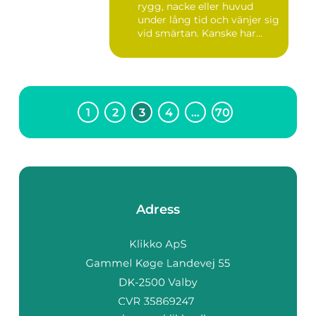
rygg, nacke eller huvud
under lång tid och vänjer sig
vid smärtan. Kanske har...
1
2
3
4
…
70
Adress