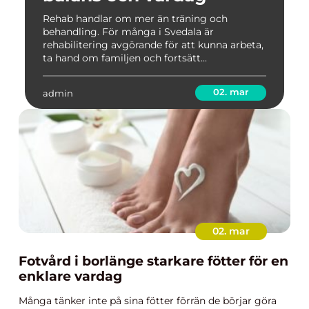
Rehab handlar om mer än träning och
behandling. För många i Svedala är
rehabilitering avgörande för att kunna arbeta,
ta hand om familjen och fortsätt...
02. mar
admin
02. mar
Fotvård i borlänge starkare fötter för en
enklare vardag
Många tänker inte på sina fötter förrän de börjar göra