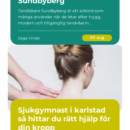
Sundbyberg
Tandläkare Sundbyberg är ett sökord som
många använder när de letar efter trygg,
modern och tillgänglig tandv&arin...
07. aug
Saga Vinde
Sjukgymnast i karlstad
så hittar du rätt hjälp för
din kropp