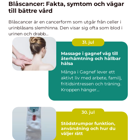
Blåscancer: Fakta, symtom och vägar
till bättre vård
Blåscancer är en cancerform som utgår från celler i
urinblåsans slemhinna. Den visar sig ofta som blod i
urinen och drabb...
31. jul
Massage i gagnef väg till
återhämtning och hållbar
hälsa
Många i Gagnef lever ett
aktivt liv med arbete, familj,
fritidsintressen och träning.
Kroppen hänger...
30. jul
Stödstrumpor funktion,
användning och hur du
väljer rätt