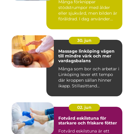
Många förknippar
stödstrumpor med ålder
eller sjukvård, men bilden är
föråldrad. I dag använder
både...
30. jun
Massage linköping vägen
till mindre värk och mer
vardagsbalans
Många som bor och arbetar i
Linköping lever ett tempo
där kroppen sällan hinner
ikapp. Stillasittand...
02. jun
Fotvård eskilstuna för
starkare och friskare fötter
Fotvård eskilstuna är ett