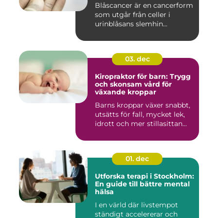
Blåscancer är en cancerform
som utgår från celler i
urinblåsans slemhin...
03. dec
Kiropraktor för barn: Trygg
och skonsam vård för
växande kroppar
Barns kroppar växer snabbt,
utsätts för fall, mycket lek,
idrott och mer stillasittan...
01. dec
Utforska terapi i Stockholm:
En guide till bättre mental
hälsa
I en värld där livstempot
ständigt accelererar och