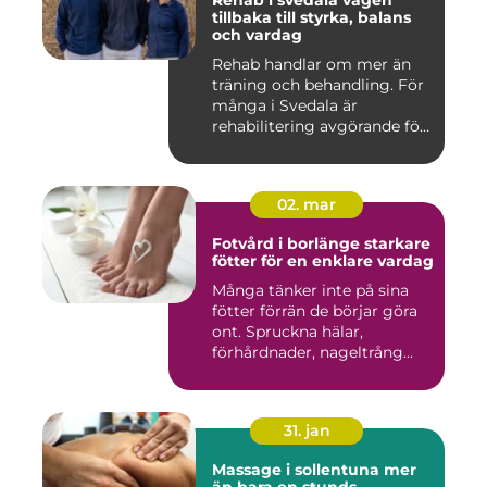
Rehab i svedala vägen
tillbaka till styrka, balans
och vardag
Rehab handlar om mer än
träning och behandling. För
många i Svedala är
rehabilitering avgörande för
...
02. mar
Fotvård i borlänge starkare
fötter för en enklare vardag
Många tänker inte på sina
fötter förrän de börjar göra
ont. Spruckna hälar,
förhårdnader, nageltrång...
31. jan
Massage i sollentuna mer