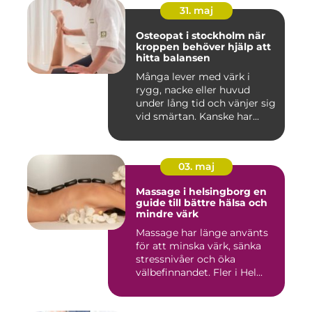
31. maj
Osteopat i stockholm när
kroppen behöver hjälp att
hitta balansen
Många lever med värk i
rygg, nacke eller huvud
under lång tid och vänjer sig
vid smärtan. Kanske har...
03. maj
Massage i helsingborg en
guide till bättre hälsa och
mindre värk
Massage har länge använts
för att minska värk, sänka
stressnivåer och öka
välbefinnandet. Fler i Hel...