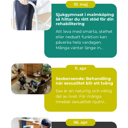
01. maj
Sjukgymnast i malmköping
så hittar du rätt stöd för din
rehabilitering
Att leva med smärta, stelhet
eller nedsatt funktion kan
påverka hela vardagen.
Många väntar länge in...
11. apr
Sexberoende: Behandling
när sexualitet blir ett tvång
Sex är en naturlig och viktig
del av livet. För många
innebär sexualitet njutni...
06. apr