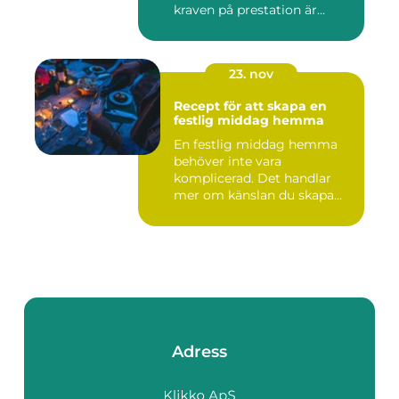
kraven på prestation är...
23. nov
Recept för att skapa en
festlig middag hemma
En festlig middag hemma
behöver inte vara
komplicerad. Det handlar
mer om känslan du skapa...
Adress