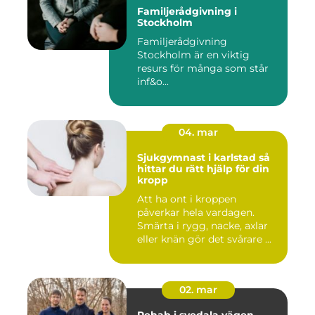
Familjerådgivning i
Stockholm
Familjerådgivning
Stockholm är en viktig
resurs för många som står
inf&o...
04. mar
Sjukgymnast i karlstad så
hittar du rätt hjälp för din
kropp
Att ha ont i kroppen
påverkar hela vardagen.
Smärta i rygg, nacke, axlar
eller knän gör det svårare ...
02. mar