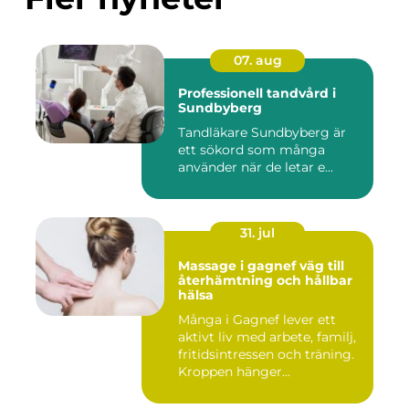
07. aug
Professionell tandvård i
Sundbyberg
Tandläkare Sundbyberg är
ett sökord som många
använder när de letar e...
31. jul
Massage i gagnef väg till
återhämtning och hållbar
hälsa
Många i Gagnef lever ett
aktivt liv med arbete, familj,
fritidsintressen och träning.
Kroppen hänger...