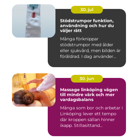
30. jul
Stödstrumpor funktion,
användning och hur du
väljer rätt
Många förknippar
stödstrumpor med ålder
eller sjukvård, men bilden är
föråldrad. I dag använder
både...
30. jun
Massage linköping vägen
till mindre värk och mer
vardagsbalans
Många som bor och arbetar i
Linköping lever ett tempo
där kroppen sällan hinner
ikapp. Stillasittand...