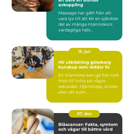
än bara en stunds
avkoppling
Massage har gått från att
vara lyx till att bli en självklar
del av många människors
vardagliga häls...
15. jan
Hlr utbildning göteborg
kunskap som räddar liv
En människa kan gå från helt
frisk till livlös på några
sekunder. Hjärtstopp, stroke
eller ett svårt...
07. dec
Blåscancer: Fakta, symtom
och vägar till bättre vård