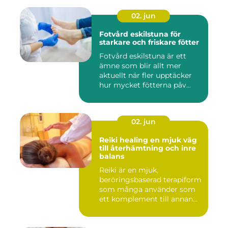
02. jun
Fotvård eskilstuna för
starkare och friskare fötter
Fotvård eskilstuna är ett
ämne som blir allt mer
aktuellt när fler upptäcker
hur mycket fötterna påv...
02. jun
Reiki healing en mjuk väg
till återhämtning och inre
balans
Reiki är en mjuk,
beröringsbaserad terapiform
som många använder som
ett komplement till annan
vård ...