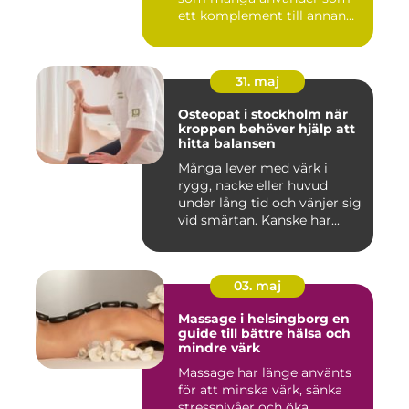
ett komplement till annan
vård ...
31. maj
Osteopat i stockholm när
kroppen behöver hjälp att
hitta balansen
Många lever med värk i
rygg, nacke eller huvud
under lång tid och vänjer sig
vid smärtan. Kanske har...
03. maj
Massage i helsingborg en
guide till bättre hälsa och
mindre värk
Massage har länge använts
för att minska värk, sänka
stressnivåer och öka