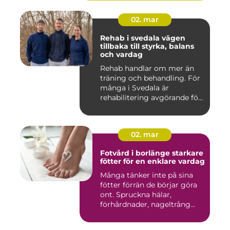
02. mar
Rehab i svedala vägen
tillbaka till styrka, balans
och vardag
Rehab handlar om mer än
träning och behandling. För
många i Svedala är
rehabilitering avgörande för
...
02. mar
Fotvård i borlänge starkare
fötter för en enklare vardag
Många tänker inte på sina
fötter förrän de börjar göra
ont. Spruckna hälar,
förhårdnader, nageltrång...