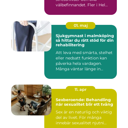
välbefinnandet. Fler i Hel...
01. maj
Sjukgymnast i malmköping
så hittar du rätt stöd för din
rehabilitering
Att leva med smärta, stelhet
eller nedsatt funktion kan
påverka hela vardagen.
Många väntar länge in...
11. apr
Sexberoende: Behandling
när sexualitet blir ett tvång
Sex är en naturlig och viktig
del av livet. För många
innebär sexualitet njutni...