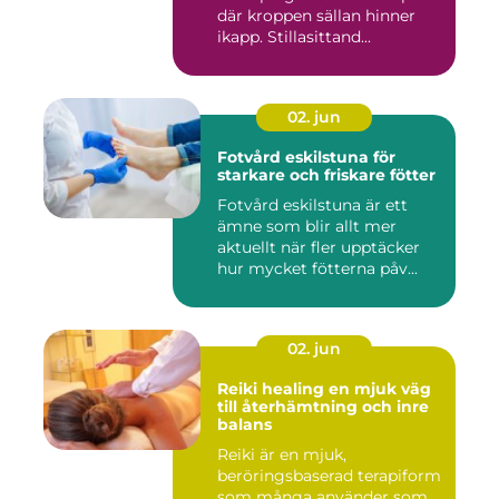
där kroppen sällan hinner
ikapp. Stillasittand...
02. jun
Fotvård eskilstuna för
starkare och friskare fötter
Fotvård eskilstuna är ett
ämne som blir allt mer
aktuellt när fler upptäcker
hur mycket fötterna påv...
02. jun
Reiki healing en mjuk väg
till återhämtning och inre
balans
Reiki är en mjuk,
beröringsbaserad terapiform
som många använder som