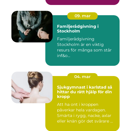
09. mar
Familjerådgivning i
Stockholm
Familjerådgivning
Stockholm är en viktig
resurs för många som står
inf&o...
04. mar
Sjukgymnast i karlstad så
hittar du rätt hjälp för din
kropp
Att ha ont i kroppen
påverkar hela vardagen.
Smärta i rygg, nacke, axlar
eller knän gör det svårare ...