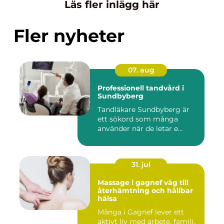
Läs fler inlägg här
Fler nyheter
07. aug
Professionell tandvård i
Sundbyberg
Tandläkare Sundbyberg är
ett sökord som många
använder när de letar e...
31. jul
Massage i gagnef väg till
återhämtning och hållbar
hälsa
Många i Gagnef lever ett
aktivt liv med arbete, familj,