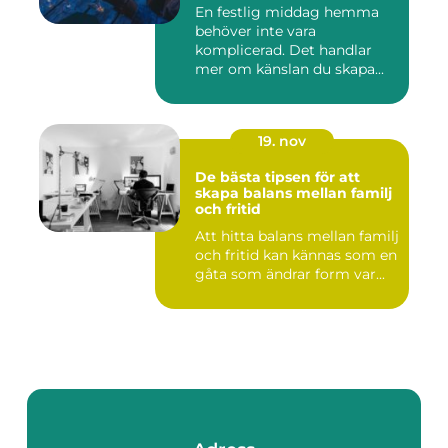
En festlig middag hemma
behöver inte vara
komplicerad. Det handlar
mer om känslan du skapa...
19. nov
De bästa tipsen för att
skapa balans mellan familj
och fritid
Att hitta balans mellan familj
och fritid kan kännas som en
gåta som ändrar form var...