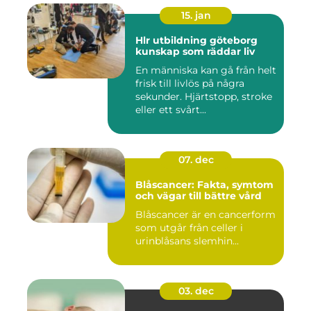
15. jan
Hlr utbildning göteborg
kunskap som räddar liv
En människa kan gå från helt
frisk till livlös på några
sekunder. Hjärtstopp, stroke
eller ett svårt...
07. dec
Blåscancer: Fakta, symtom
och vägar till bättre vård
Blåscancer är en cancerform
som utgår från celler i
urinblåsans slemhin...
03. dec