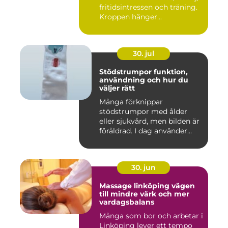
fritidsintressen och träning.
Kroppen hänger...
30. jul
Stödstrumpor funktion,
användning och hur du
väljer rätt
Många förknippar
stödstrumpor med ålder
eller sjukvård, men bilden är
föråldrad. I dag använder
både...
30. jun
Massage linköping vägen
till mindre värk och mer
vardagsbalans
Många som bor och arbetar i
Linköping lever ett tempo