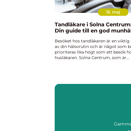
15. maj
Tandläkare i Solna Centrum
Din guide till en god munhä
Besöket hos tandläkaren är en viktig 
av din hälsorutin och är något som b
prioriteras lika högt som ett besök h
husläkaren. Solna Centrum, som är
hjärtat av Solna, erbjuder en mängd
tjänster och bekvämligheter, inklusiv
professionella tandvå...