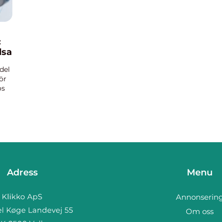
:
lsa
del
ör
os
e
Adress
Menu
Annonserin
Om oss