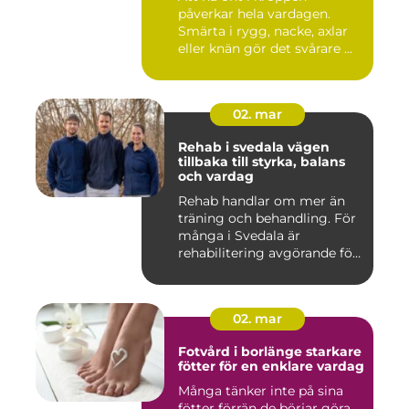
påverkar hela vardagen.
Smärta i rygg, nacke, axlar
eller knän gör det svårare ...
02. mar
Rehab i svedala vägen
tillbaka till styrka, balans
och vardag
Rehab handlar om mer än
träning och behandling. För
många i Svedala är
rehabilitering avgörande för
...
02. mar
Fotvård i borlänge starkare
fötter för en enklare vardag
Många tänker inte på sina
fötter förrän de börjar göra