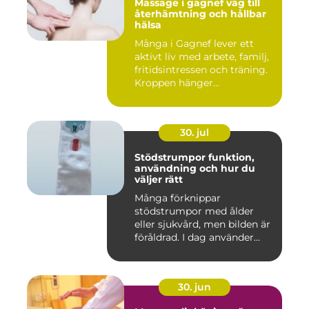
Massage i gagnef väg till
återhämtning och hållbar
hälsa
Många i Gagnef lever ett
aktivt liv med arbete, familj,
fritidsintressen och träning.
Kroppen hänger...
30. jul
Stödstrumpor funktion,
användning och hur du
väljer rätt
Många förknippar
stödstrumpor med ålder
eller sjukvård, men bilden är
föråldrad. I dag använder
både...
30. jun