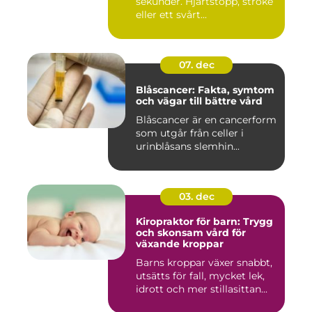
sekunder. Hjärtstopp, stroke
eller ett svårt...
07. dec
Blåscancer: Fakta, symtom
och vägar till bättre vård
Blåscancer är en cancerform
som utgår från celler i
urinblåsans slemhin...
03. dec
Kiropraktor för barn: Trygg
och skonsam vård för
växande kroppar
Barns kroppar växer snabbt,
utsätts för fall, mycket lek,
idrott och mer stillasittan...