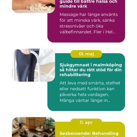
guide till bättre hälsa och
mindre värk
Massage har länge använts
för att minska värk, sänka
stressnivåer och öka
välbefinnandet. Fler i Hel...
01. maj
Sjukgymnast i malmköping
så hittar du rätt stöd för din
rehabilitering
Att leva med smärta, stelhet
eller nedsatt funktion kan
påverka hela vardagen.
Många väntar länge in...
11. apr
Sexberoende: Behandling