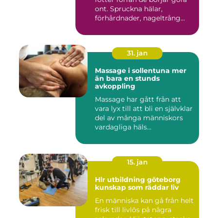
ont. Spruckna hälar,
förhårdnader, nageltrång...
31. jan
Massage i sollentuna mer
än bara en stunds
avkoppling
Massage har gått från att
vara lyx till att bli en självklar
del av många människors
vardagliga häls...
15. jan
Hlr utbildning göteborg
kunskap som räddar liv
En människa kan gå från helt
frisk till livlös på några