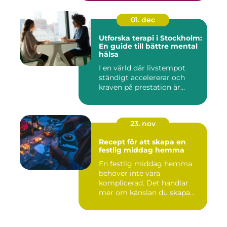
01. dec
Utforska terapi i Stockholm:
En guide till bättre mental
hälsa
I en värld där livstempot
ständigt accelererar och
kraven på prestation är...
23. nov
Recept för att skapa en
festlig middag hemma
En festlig middag hemma
behöver inte vara
komplicerad. Det handlar
mer om känslan du skapa...