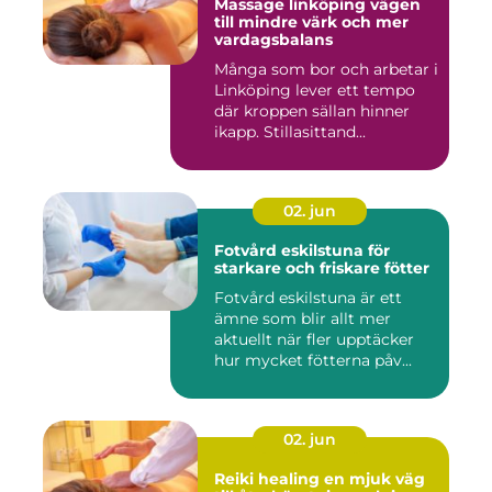
Massage linköping vägen
till mindre värk och mer
vardagsbalans
Många som bor och arbetar i
Linköping lever ett tempo
där kroppen sällan hinner
ikapp. Stillasittand...
02. jun
Fotvård eskilstuna för
starkare och friskare fötter
Fotvård eskilstuna är ett
ämne som blir allt mer
aktuellt när fler upptäcker
hur mycket fötterna påv...
02. jun
Reiki healing en mjuk väg