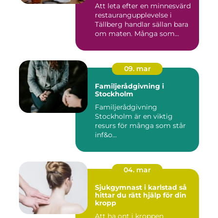
Att leta efter en minnesvärd
restaurangupplevelse i
Tällberg handlar sällan bara
om maten. Många som...
09. mar
Familjerådgivning i
Stockholm
Familjerådgivning
Stockholm är en viktig
resurs för många som står
inf&o...
04. mar
Sjukgymnast i karlstad så
hittar du rätt hjälp för din
kropp
Att ha ont i kroppen