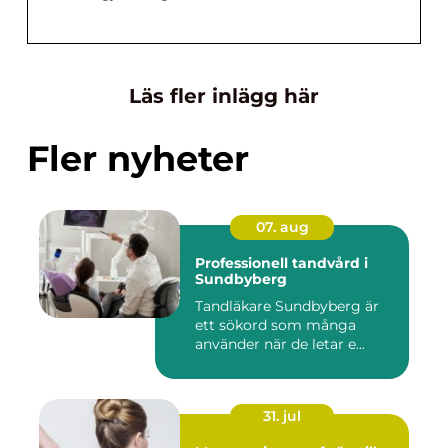
Läs fler inlägg här
Fler nyheter
07. aug
Professionell tandvård i
Sundbyberg
Tandläkare Sundbyberg är
ett sökord som många
använder när de letar e...
31. jul