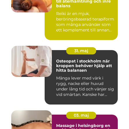
till återhämtning och inre
balans
Reiki är en mjuk,
beröringsbaserad terapiform
som många använder som
ett komplement till annan
vård ...
31. maj
Osteopat i stockholm när
kroppen behöver hjälp att
hitta balansen
Många lever med värk i
rygg, nacke eller huvud
under lång tid och vänjer sig
vid smärtan. Kanske har...
03. maj
Massage i helsingborg en