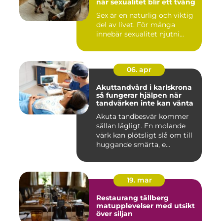
när sexualitet blir ett tvång
Sex är en naturlig och viktig
del av livet. För många
innebär sexualitet njutni...
06. apr
Akuttandvård i karlskrona
så fungerar hjälpen när
tandvärken inte kan vänta
Akuta tandbesvär kommer
sällan lägligt. En molande
värk kan plötsligt slå om till
huggande smärta, e...
19. mar
Restaurang tällberg
matupplevelser med utsikt
över siljan