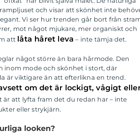
“ofixat” har blivit själva målet. De naturliga
i rampljuset och visar att skönhet inte behöv
elegant. Vi ser hur trenden går bort från stra
isyrer, mot något mjukare, mer organiskt och
låta håret leva
om att
– inte tämja det.
eglar något större än bara hårmode. Den
m inom mode och skönhet i stort, där
a är viktigare än att efterlikna en trend.
avsett om det är lockigt, vågigt elle
 är att lyfta fram det du redan har – inte
r eller strykjärn.
urliga looken?