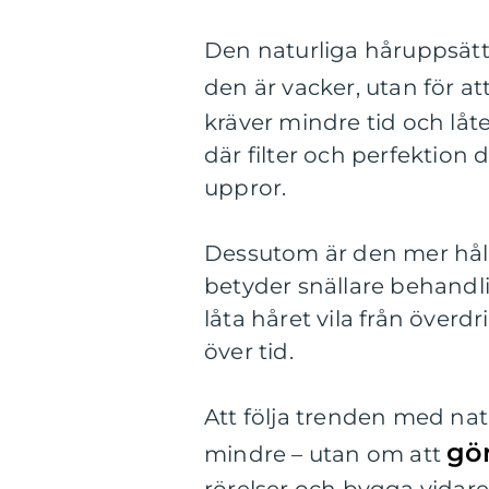
Den naturliga håruppsättn
den är vacker, utan för a
kräver mindre tid och låt
där filter och perfektion 
uppror.
Dessutom är den mer hål
betyder snällare behandli
låta håret vila från överd
över tid.
Att följa trenden med nat
gör
mindre – utan om att