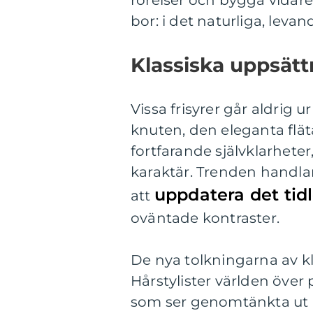
rörelser och bygga vidare
bor: i det naturliga, leva
Klassiska uppsät
Vissa frisyrer går aldrig u
knuten, den eleganta flä
fortfarande självklarheter
karaktär. Trenden handlar
uppdatera det tid
att
oväntade kontraster.
De nya tolkningarna av kl
Hårstylister världen över 
som ser genomtänkta ut 