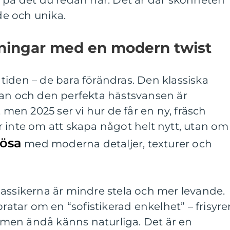
 på det du redan har. Det är där skönheten
nde och unika.
tningar med en modern twist
r tiden – de bara förändras. Den klassiska
tan och den perfekta hästsvansen är
, men 2025 ser vi hur de får en ny, fräsch
 inte om att skapa något helt nytt, utan om
lösa
med moderna detaljer, texturer och
assikerna är mindre stela och mer levande.
pratar om en “sofistikerad enkelhet” – frisyre
men ändå känns naturliga. Det är en