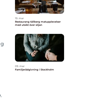
19. mar
Restaurang tällberg matupplevelser
med utsikt över siljan
åg
09. mar
Familjerådgivning i Stockholm
.