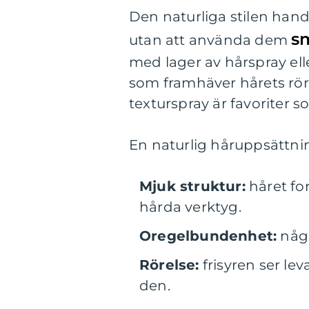
Den naturliga stilen hand
s
utan att använda dem
med lager av hårspray el
som framhäver hårets rör
texturspray är favoriter s
En naturlig håruppsättni
Mjuk struktur:
håret fo
hårda verktyg.
Oregelbundenhet:
några
Rörelse:
frisyren ser le
den.