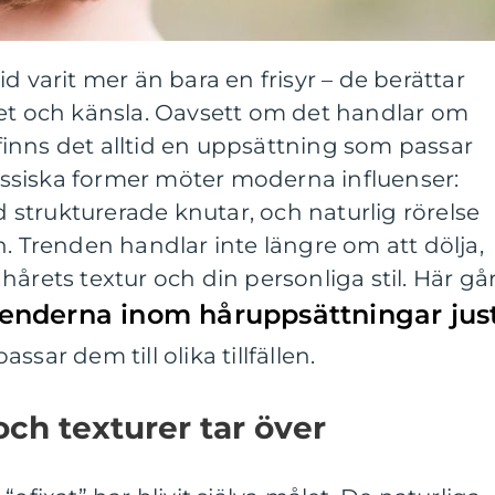
d varit mer än bara en frisyr – de berättar
het och känsla. Oavsett om det handlar om
, finns det alltid en uppsättning som passar
klassiska former möter moderna influenser:
strukturerade knutar, och naturlig rörelse
n. Trenden handlar inte längre om att dölja,
årets textur och din personliga stil. Här gå
trenderna inom håruppsättningar jus
ssar dem till olika tillfällen.
och texturer tar över