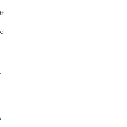
tt
id
t
s