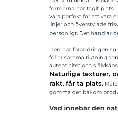
Det som tidigare kallades 
formerna har tagit plats 
vara perfekt för att vara 
linjer och överstylade fr
personligt. Det handlar 
Den här förändringen sp
följer samma riktning so
autenticitet och självkänsl
Naturliga texturer, o
rakt, får ta plats.
Målet
gömma det bakom produkte
Vad innebär den nat