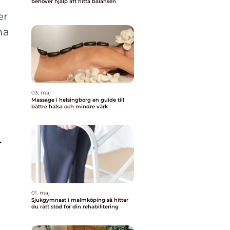
behöver hjälp att hitta balansen
er
ma
03. maj
Massage i helsingborg en guide till
bättre hälsa och mindre värk
r
01. maj
Sjukgymnast i malmköping så hittar
du rätt stöd för din rehabilitering