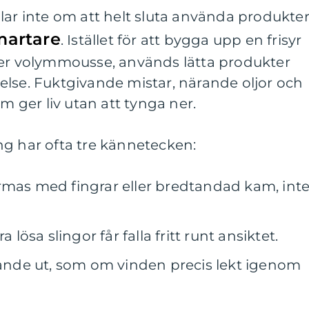
lar inte om att helt sluta använda produkter
martare
. Istället för att bygga upp en frisyr
ler volymmousse, används lätta produkter
else. Fuktgivande mistar, närande oljor och
om ger liv utan att tynga ner.
ng har ofta tre kännetecken:
rmas med fingrar eller bredtandad kam, int
 lösa slingor får falla fritt runt ansiktet.
vande ut, som om vinden precis lekt igenom