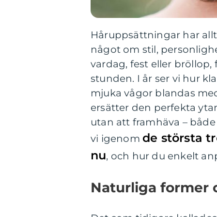
Håruppsättningar har allti
något om stil, personlig
vardag, fest eller bröllop
stunden. I år ser vi hur 
mjuka vågor blandas med 
ersätter den perfekta yta
utan att framhäva – både h
de största 
vi igenom
nu
, och hur du enkelt anpa
Naturliga former 