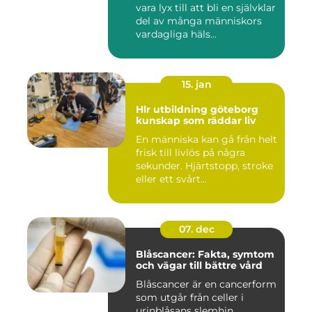
vara lyx till att bli en självklar
del av många människors
vardagliga häls...
15. jan
Hlr utbildning göteborg
kunskap som räddar liv
En människa kan gå från helt
frisk till livlös på några
sekunder. Hjärtstopp, stroke
eller ett svårt...
07. dec
Blåscancer: Fakta, symtom
och vägar till bättre vård
Blåscancer är en cancerform
som utgår från celler i
urinblåsans slemhin...