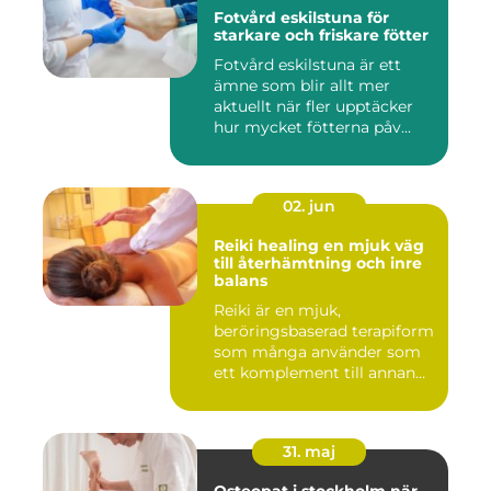
Fotvård eskilstuna för
starkare och friskare fötter
Fotvård eskilstuna är ett
ämne som blir allt mer
aktuellt när fler upptäcker
hur mycket fötterna påv...
02. jun
Reiki healing en mjuk väg
till återhämtning och inre
balans
Reiki är en mjuk,
beröringsbaserad terapiform
som många använder som
ett komplement till annan
vård ...
31. maj