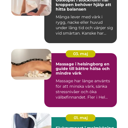
Osteopat i stockholm när
kroppen behöver hjälp att
hitta balansen
Många lever med värk i
rygg, nacke eller huvud
under lång tid och vänjer sig
vid smärtan. Kanske har...
03. maj
Massage i helsingborg en
guide till bättre hälsa och
mindre värk
Massage har länge använts
för att minska värk, sänka
stressnivåer och öka
välbefinnandet. Fler i Hel...
01. maj