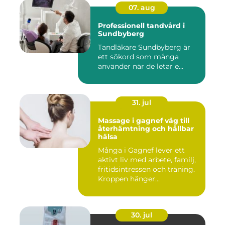
07. aug
Professionell tandvård i
Sundbyberg
Tandläkare Sundbyberg är
ett sökord som många
använder när de letar e...
31. jul
Massage i gagnef väg till
återhämtning och hållbar
hälsa
Många i Gagnef lever ett
aktivt liv med arbete, familj,
fritidsintressen och träning.
Kroppen hänger...
30. jul