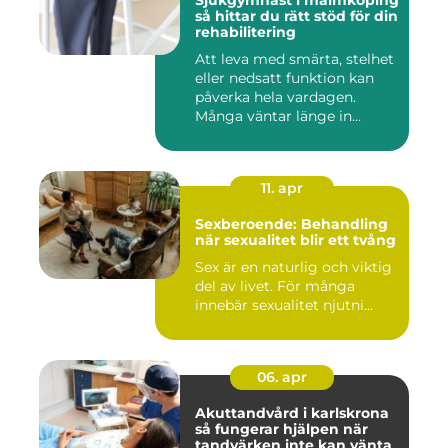
Sjukgymnast i malmköping
så hittar du rätt stöd för din
rehabilitering
Att leva med smärta, stelhet
eller nedsatt funktion kan
påverka hela vardagen.
Många väntar länge in...
11. apr
Sexberoende: Behandling
när sexualitet blir ett tvång
Sex är en naturlig och viktig
del av livet. För många
innebär sexualitet njutni...
06. apr
Akuttandvård i karlskrona
så fungerar hjälpen när
tandvärken inte kan vänta