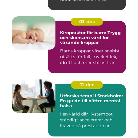
03. dec
Kiropraktor för barn: Trygg
och skonsam vård för
växande kroppar
Barns kroppar växer snabbt,
utsätts för fall, mycket lek,
idrott och mer stillasittan...
01. dec
Utforska terapi i Stockholm:
En guide till bättre mental
hälsa
I en värld där livstempot
ständigt accelererar och
kraven på prestation är...