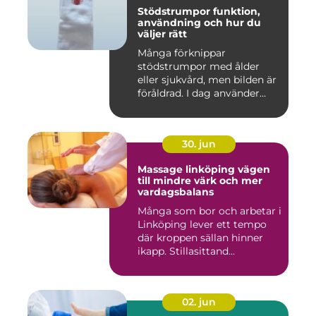
Stödstrumpor funktion,
användning och hur du
väljer rätt
Många förknippar
stödstrumpor med ålder
eller sjukvård, men bilden är
föråldrad. I dag använder
både...
30. jun
Massage linköping vägen
till mindre värk och mer
vardagsbalans
Många som bor och arbetar i
Linköping lever ett tempo
där kroppen sällan hinner
ikapp. Stillasittand...
02. jun