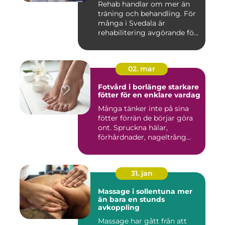
Rehab handlar om mer än
träning och behandling. För
många i Svedala är
rehabilitering avgörande för
...
02. mar
Fotvård i borlänge starkare
fötter för en enklare vardag
Många tänker inte på sina
fötter förrän de börjar göra
ont. Spruckna hälar,
förhårdnader, nageltrång...
31. jan
Massage i sollentuna mer
än bara en stunds
avkoppling
Massage har gått från att