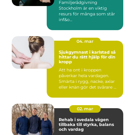
Familjerådgivning
Stockholm är en viktig
resurs för många som står
inf&o...
04. mar
Sjukgymnast i karlstad så
hittar du rätt hjälp för din
kropp
Att ha ont i kroppen
påverkar hela vardagen.
Smärta i rygg, nacke, axlar
eller knän gör det svårare ...
02. mar
Rehab i svedala vägen
tillbaka till styrka, balans
och vardag