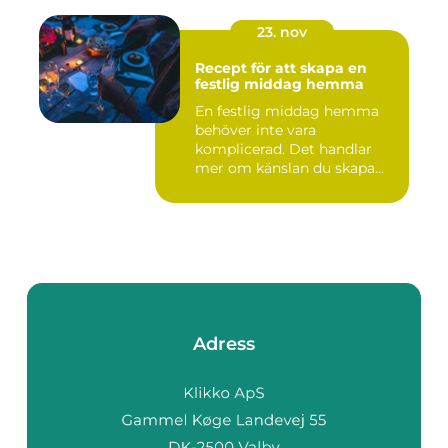
23. nov
Recept för att skapa en
festlig middag hemma
En festlig middag hemma
behöver inte vara
komplicerad. Det handlar
mer om känslan du skapa...
Adress