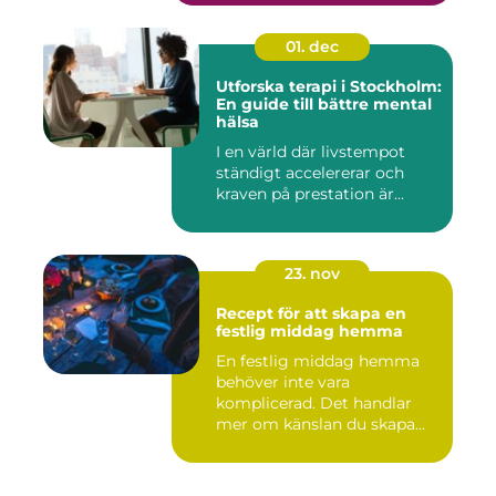
01. dec
Utforska terapi i Stockholm:
En guide till bättre mental
hälsa
I en värld där livstempot
ständigt accelererar och
kraven på prestation är...
23. nov
Recept för att skapa en
festlig middag hemma
En festlig middag hemma
behöver inte vara
komplicerad. Det handlar
mer om känslan du skapa...