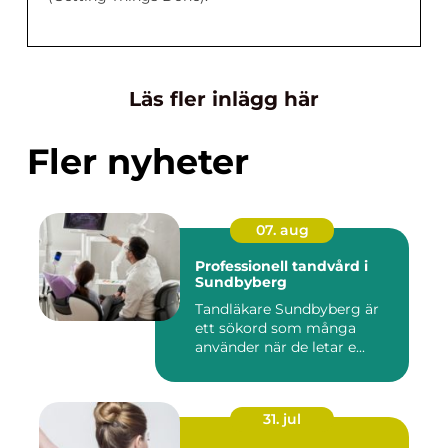
Läs fler inlägg här
Fler nyheter
07. aug
Professionell tandvård i
Sundbyberg
Tandläkare Sundbyberg är
ett sökord som många
använder när de letar e...
31. jul