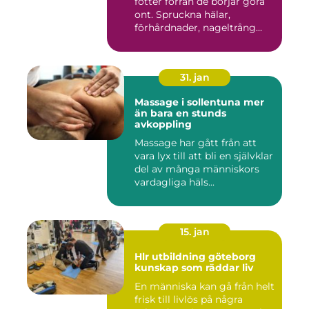
fötter förrän de börjar göra
ont. Spruckna hälar,
förhårdnader, nageltrång...
31. jan
Massage i sollentuna mer
än bara en stunds
avkoppling
Massage har gått från att
vara lyx till att bli en självklar
del av många människors
vardagliga häls...
15. jan
Hlr utbildning göteborg
kunskap som räddar liv
En människa kan gå från helt
frisk till livlös på några