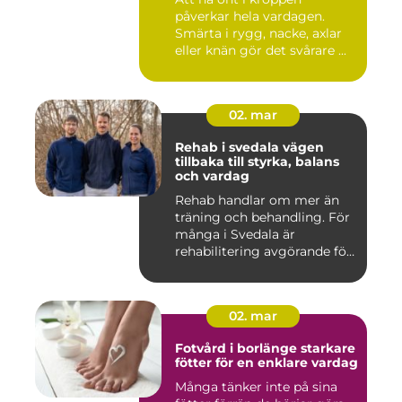
påverkar hela vardagen.
Smärta i rygg, nacke, axlar
eller knän gör det svårare ...
02. mar
Rehab i svedala vägen
tillbaka till styrka, balans
och vardag
Rehab handlar om mer än
träning och behandling. För
många i Svedala är
rehabilitering avgörande för
...
02. mar
Fotvård i borlänge starkare
fötter för en enklare vardag
Många tänker inte på sina