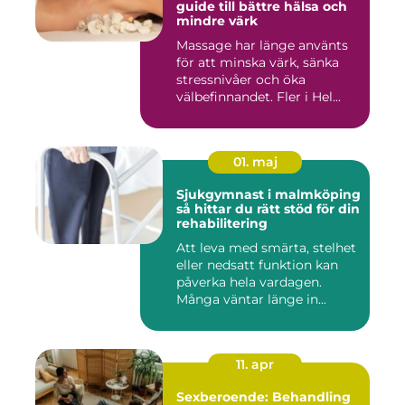
guide till bättre hälsa och
mindre värk
Massage har länge använts
för att minska värk, sänka
stressnivåer och öka
välbefinnandet. Fler i Hel...
01. maj
Sjukgymnast i malmköping
så hittar du rätt stöd för din
rehabilitering
Att leva med smärta, stelhet
eller nedsatt funktion kan
påverka hela vardagen.
Många väntar länge in...
11. apr
Sexberoende: Behandling