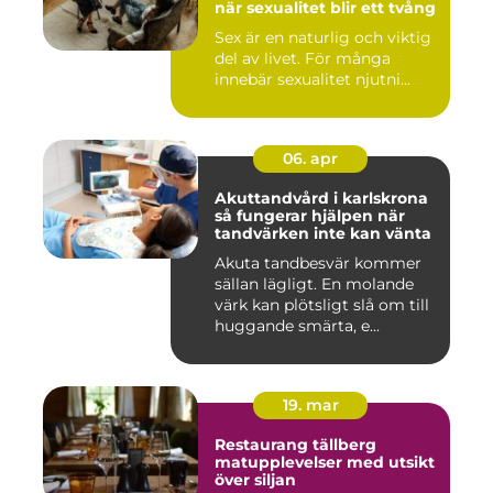
när sexualitet blir ett tvång
Sex är en naturlig och viktig
del av livet. För många
innebär sexualitet njutni...
06. apr
Akuttandvård i karlskrona
så fungerar hjälpen när
tandvärken inte kan vänta
Akuta tandbesvär kommer
sällan lägligt. En molande
värk kan plötsligt slå om till
huggande smärta, e...
19. mar
Restaurang tällberg
matupplevelser med utsikt
över siljan