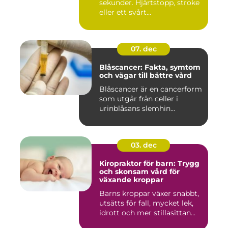
sekunder. Hjärtstopp, stroke
eller ett svårt...
07. dec
Blåscancer: Fakta, symtom
och vägar till bättre vård
Blåscancer är en cancerform
som utgår från celler i
urinblåsans slemhin...
03. dec
Kiropraktor för barn: Trygg
och skonsam vård för
växande kroppar
Barns kroppar växer snabbt,
utsätts för fall, mycket lek,
idrott och mer stillasittan...