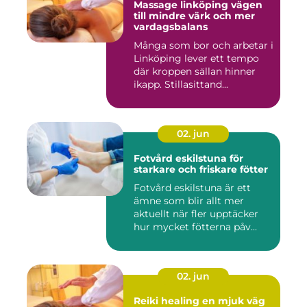
Massage linköping vägen
till mindre värk och mer
vardagsbalans
Många som bor och arbetar i
Linköping lever ett tempo
där kroppen sällan hinner
ikapp. Stillasittand...
02. jun
Fotvård eskilstuna för
starkare och friskare fötter
Fotvård eskilstuna är ett
ämne som blir allt mer
aktuellt när fler upptäcker
hur mycket fötterna påv...
02. jun
Reiki healing en mjuk väg