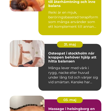
till återhämtning och inre
balans
Reiki är en mjuk,
beröringsbaserad terapiform
som många använder som
ett komplement till annan
vård ...
31. maj
Osteopat i stockholm när
kroppen behöver hjälp att
hitta balansen
Många lever med värk i
rygg, nacke eller huvud
under lång tid och vänjer sig
vid smärtan. Kanske har...
03. maj
Massage i helsingborg en