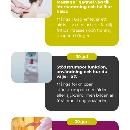
Massage i gagnef väg till
återhämtning och hållbar
hälsa
Många i Gagnef lever ett
aktivt liv med arbete, familj,
fritidsintressen och träning.
Kroppen hänger...
30. jul
Stödstrumpor funktion,
användning och hur du
väljer rätt
Många förknippar
stödstrumpor med ålder
eller sjukvård, men bilden är
föråldrad. I dag använder
både...
30. jun