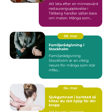
Att leta efter en minnesvärd
restaurangupplevelse i
Tällberg handlar sällan bara
om maten. Många som...
09. mar
Familjerådgivning i
Stockholm
Familjerådgivning
Stockholm är en viktig
resurs för många som står
inf&o...
04. mar
Sjukgymnast i karlstad så
hittar du rätt hjälp för din
kropp
Att ha ont i kroppen