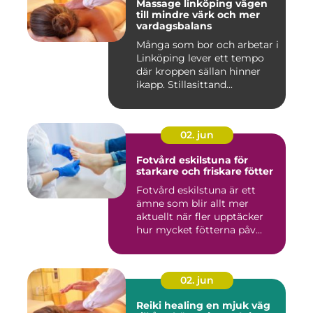
Massage linköping vägen
till mindre värk och mer
vardagsbalans
Många som bor och arbetar i
Linköping lever ett tempo
där kroppen sällan hinner
ikapp. Stillasittand...
02. jun
Fotvård eskilstuna för
starkare och friskare fötter
Fotvård eskilstuna är ett
ämne som blir allt mer
aktuellt när fler upptäcker
hur mycket fötterna påv...
02. jun
Reiki healing en mjuk väg