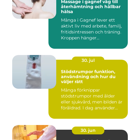
Massage i gagnef väg till
återhämtning och hållbar
hälsa
Många i Gagnef lever ett
aktivt liv med arbete, familj,
fritidsintressen och träning.
Kroppen hänger...
30. jul
Stödstrumpor funktion,
användning och hur du
väljer rätt
Många förknippar
stödstrumpor med ålder
eller sjukvård, men bilden är
föråldrad. I dag använder
både...
30. jun