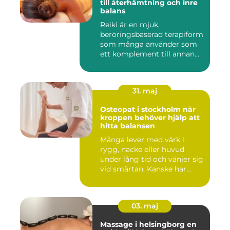
till återhämtning och inre
balans
Reiki är en mjuk,
beröringsbaserad terapiform
som många använder som
ett komplement till annan
vård ...
31. maj
Osteopat i stockholm när
kroppen behöver hjälp att
hitta balansen
Många lever med värk i
rygg, nacke eller huvud
under lång tid och vänjer sig
vid smärtan. Kanske har...
03. maj
Massage i helsingborg en