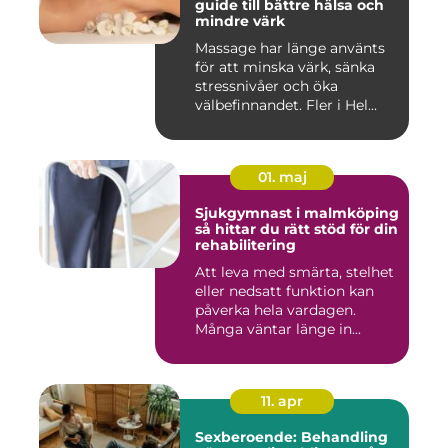
guide till bättre hälsa och
mindre värk
Massage har länge använts
för att minska värk, sänka
stressnivåer och öka
välbefinnandet. Fler i Hel...
01. maj
Sjukgymnast i malmköping
så hittar du rätt stöd för din
rehabilitering
Att leva med smärta, stelhet
eller nedsatt funktion kan
påverka hela vardagen.
Många väntar länge in...
11. apr
Sexberoende: Behandling