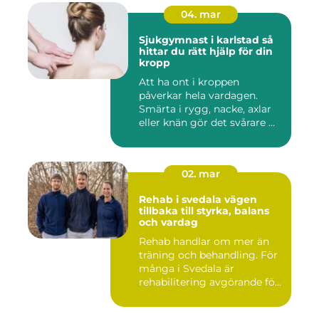
04. mar
Sjukgymnast i karlstad så
hittar du rätt hjälp för din
kropp
Att ha ont i kroppen
påverkar hela vardagen.
Smärta i rygg, nacke, axlar
eller knän gör det svårare ...
02. mar
Rehab i svedala vägen
tillbaka till styrka, balans
och vardag
Rehab handlar om mer än
träning och behandling. För
många i Svedala är
rehabilitering avgörande för
...