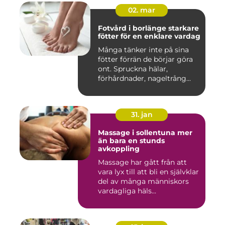
02. mar
Fotvård i borlänge starkare
fötter för en enklare vardag
Många tänker inte på sina
fötter förrän de börjar göra
ont. Spruckna hälar,
förhårdnader, nageltrång...
31. jan
Massage i sollentuna mer
än bara en stunds
avkoppling
Massage har gått från att
vara lyx till att bli en självklar
del av många människors
vardagliga häls...