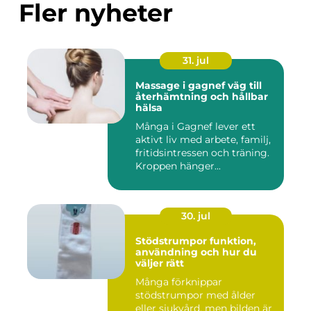
Fler nyheter
31. jul
Massage i gagnef väg till
återhämtning och hållbar
hälsa
Många i Gagnef lever ett
aktivt liv med arbete, familj,
fritidsintressen och träning.
Kroppen hänger...
30. jul
Stödstrumpor funktion,
användning och hur du
väljer rätt
Många förknippar
stödstrumpor med ålder
eller sjukvård, men bilden är