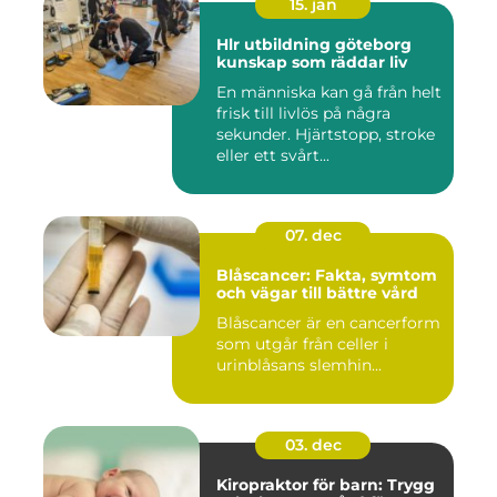
15. jan
Hlr utbildning göteborg
kunskap som räddar liv
En människa kan gå från helt
frisk till livlös på några
sekunder. Hjärtstopp, stroke
eller ett svårt...
07. dec
Blåscancer: Fakta, symtom
och vägar till bättre vård
Blåscancer är en cancerform
som utgår från celler i
urinblåsans slemhin...
03. dec
Kiropraktor för barn: Trygg