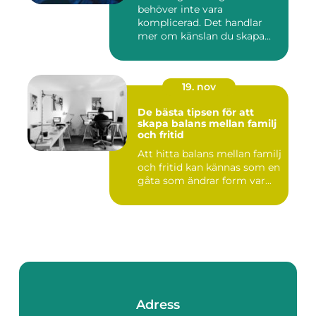
behöver inte vara
komplicerad. Det handlar
mer om känslan du skapa...
19. nov
De bästa tipsen för att
skapa balans mellan familj
och fritid
Att hitta balans mellan familj
och fritid kan kännas som en
gåta som ändrar form var...
Adress