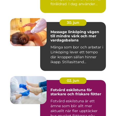
föråldrad. I dag använder
både...
30. jun
Massage linköping vägen
till mindre värk och mer
vardagsbalans
Många som bor och arbetar i
Linköping lever ett tempo
där kroppen sällan hinner
ikapp. Stillasittand...
02. jun
Fotvård eskilstuna för
starkare och friskare fötter
Fotvård eskilstuna är ett
ämne som blir allt mer
aktuellt när fler upptäcker
hur mycket fötterna påv...