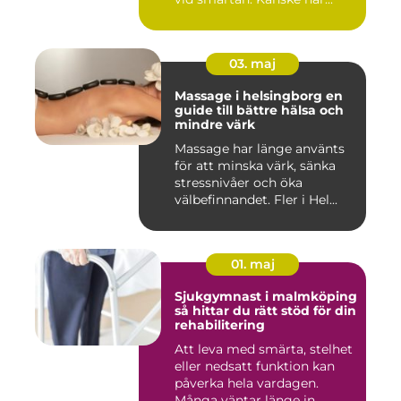
03. maj
Massage i helsingborg en
guide till bättre hälsa och
mindre värk
Massage har länge använts
för att minska värk, sänka
stressnivåer och öka
välbefinnandet. Fler i Hel...
01. maj
Sjukgymnast i malmköping
så hittar du rätt stöd för din
rehabilitering
Att leva med smärta, stelhet
eller nedsatt funktion kan
påverka hela vardagen.
Många väntar länge in...