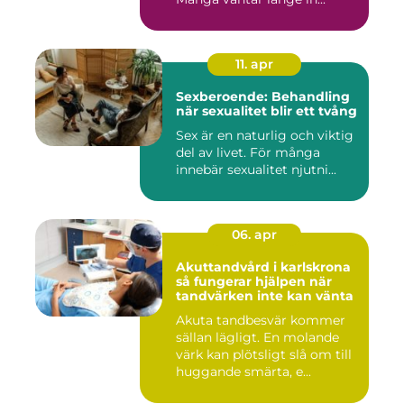
11. apr
Sexberoende: Behandling
när sexualitet blir ett tvång
Sex är en naturlig och viktig
del av livet. För många
innebär sexualitet njutni...
06. apr
Akuttandvård i karlskrona
så fungerar hjälpen när
tandvärken inte kan vänta
Akuta tandbesvär kommer
sällan lägligt. En molande
värk kan plötsligt slå om till
huggande smärta, e...