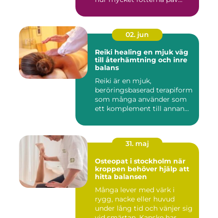
02. jun
Reiki healing en mjuk väg
till återhämtning och inre
balans
Reiki är en mjuk,
beröringsbaserad terapiform
som många använder som
ett komplement till annan
vård ...
31. maj
Osteopat i stockholm när
kroppen behöver hjälp att
hitta balansen
Många lever med värk i
rygg, nacke eller huvud
under lång tid och vänjer sig
vid smärtan. Kanske har...