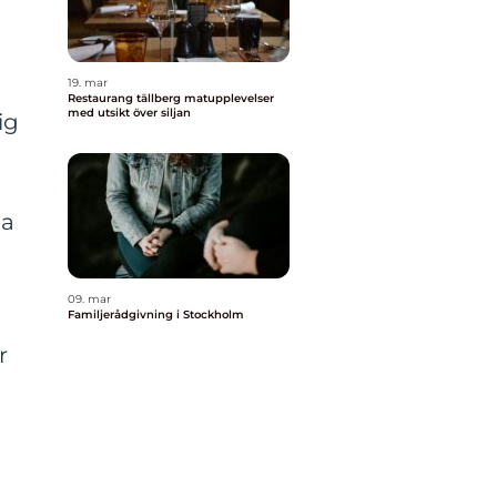
19. mar
Restaurang tällberg matupplevelser
med utsikt över siljan
ig
ga
09. mar
Familjerådgivning i Stockholm
r