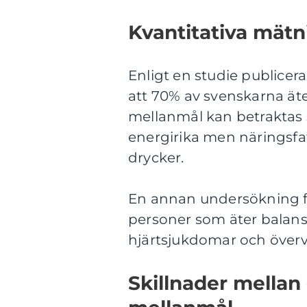
Kvantitativa mät
Enligt en studie publicera
att 70% av svenskarna ät
mellanmål kan betraktas
energirika men näringsfat
drycker.
En annan undersökning fr
personer som äter balanse
hjärtsjukdomar och överv
Skillnader mellan 