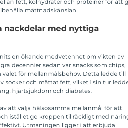
an fett, kolhydrater och proteiner för att 
ibehålla mättnadskänslan.
ch nackdelar med nyttiga
funnits en ökande medvetenhet om vikten av
ågra decennier sedan var snacks som chips,
 valet för mellanmålsbehov. Detta ledde till
 socker och mättat fett, vilket i sin tur ledd
pgång, hjärtsjukdom och diabetes.
av att välja hälsosamma mellanmål för att
h istället ge kroppen tillräckligt med närin
effektivt. Utmaningen ligger i att erbjuda