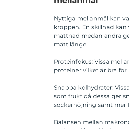
mellanmål
Nyttiga mellanmål kan vari
kroppen. En skillnad kan 
mättnad medan andra ger
mätt länge.
Proteinfokus: Vissa mella
proteiner vilket är bra f
Snabba kolhydrater: Viss
som frukt då dessa ger s
sockerhöjning samt mer 
Balansen mellan makronäri