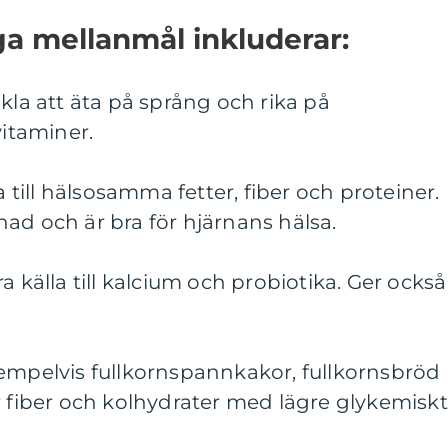
a mellanmål inkluderar:
kla att äta på språng och rika på
vitaminer.
a till hälsosamma fetter, fiber och proteiner.
ad och är bra för hjärnans hälsa.
a källa till kalcium och probiotika. Ger också
xempelvis fullkornspannkakor, fullkornsbröd
r fiber och kolhydrater med lägre glykemiskt