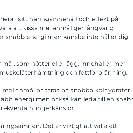
era i sitt näringsinnehåll och effekt på
vara att vissa mellanmål ger långvarig
 snabb energi men kanske inte håller dig
nmål, som nötter eller ägg, innehåller mer
ör muskelåterhämtning och fettförbränning.
a mellanmål baseras på snabba kolhydrater
nabb energi men också kan leda till en snab
frekventa hungerkänslor.
ngsämnen: Det är viktigt att välja ett