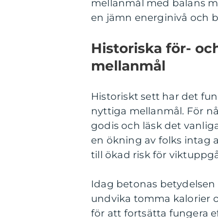
mellanmål med balans mell
en jämn energinivå och b
Historiska för- o
mellanmål
Historiskt sett har det 
nyttiga mellanmål. För n
godis och läsk det vanliga
en ökning av folks intag av
till ökad risk för viktup
Idag betonas betydelsen 
undvika tomma kalorier oc
för att fortsätta fungera 