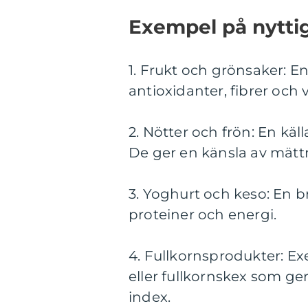
Exempel på nyttig
1. Frukt och grönsaker: En
antioxidanter, fibrer och 
2. Nötter och frön: En käll
De ger en känsla av mättn
3. Yoghurt och keso: En br
proteiner och energi.
4. Fullkornsprodukter: E
eller fullkornskex som ge
index.