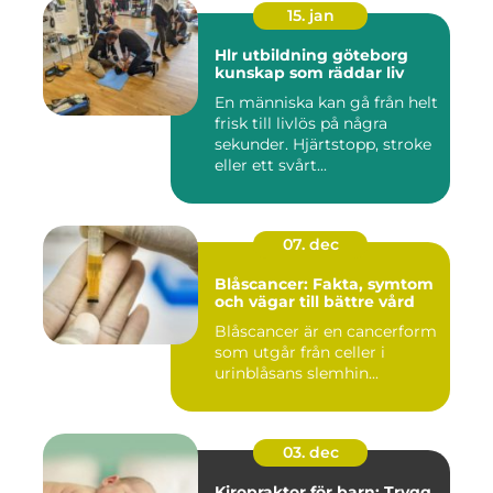
15. jan
Hlr utbildning göteborg
kunskap som räddar liv
En människa kan gå från helt
frisk till livlös på några
sekunder. Hjärtstopp, stroke
eller ett svårt...
07. dec
Blåscancer: Fakta, symtom
och vägar till bättre vård
Blåscancer är en cancerform
som utgår från celler i
urinblåsans slemhin...
03. dec
Kiropraktor för barn: Trygg