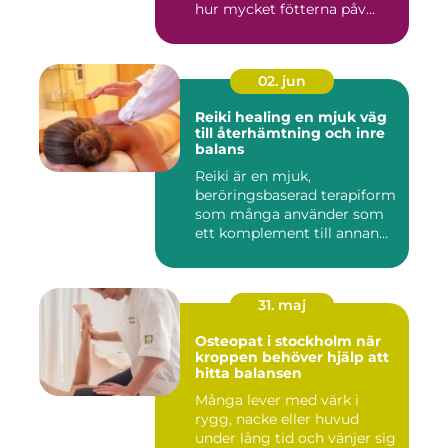
hur mycket fötterna påv...
02. jun
Reiki healing en mjuk väg
till återhämtning och inre
balans
Reiki är en mjuk,
beröringsbaserad terapiform
som många använder som
ett komplement till annan
vård ...
31. maj
Osteopat i stockholm när
kroppen behöver hjälp att
hitta balansen
Många lever med värk i
rygg, nacke eller huvud
under lång tid och vänjer sig