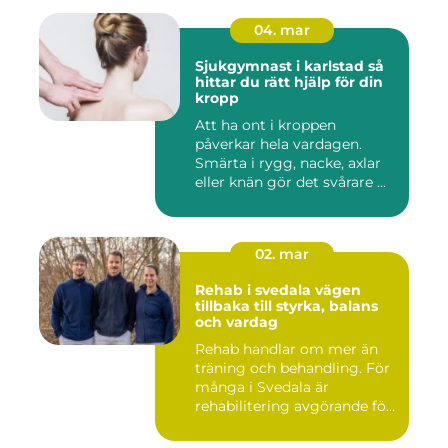
04. mar
Sjukgymnast i karlstad så
hittar du rätt hjälp för din
kropp
Att ha ont i kroppen
påverkar hela vardagen.
Smärta i rygg, nacke, axlar
eller knän gör det svårare ...
02. mar
Rehab i svedala vägen
tillbaka till styrka, balans
och vardag
Rehab handlar om mer än
träning och behandling. För
många i Svedala är
rehabilitering avgörande för
...