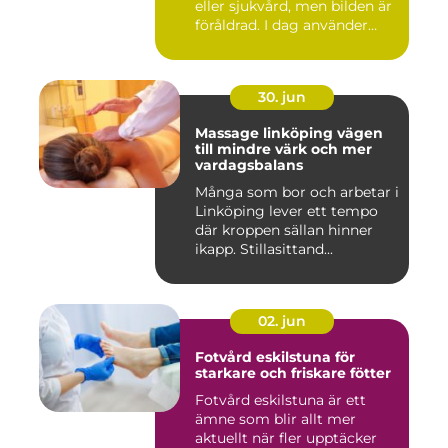
eller sjukvård, men bilden är
föråldrad. I dag använder
både...
30. jun
Massage linköping vägen
till mindre värk och mer
vardagsbalans
Många som bor och arbetar i
Linköping lever ett tempo
där kroppen sällan hinner
ikapp. Stillasittand...
02. jun
Fotvård eskilstuna för
starkare och friskare fötter
Fotvård eskilstuna är ett
ämne som blir allt mer
aktuellt när fler upptäcker