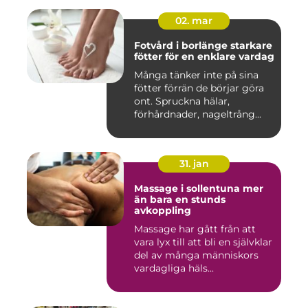
02. mar
Fotvård i borlänge starkare
fötter för en enklare vardag
Många tänker inte på sina
fötter förrän de börjar göra
ont. Spruckna hälar,
förhårdnader, nageltrång...
31. jan
Massage i sollentuna mer
än bara en stunds
avkoppling
Massage har gått från att
vara lyx till att bli en självklar
del av många människors
vardagliga häls...