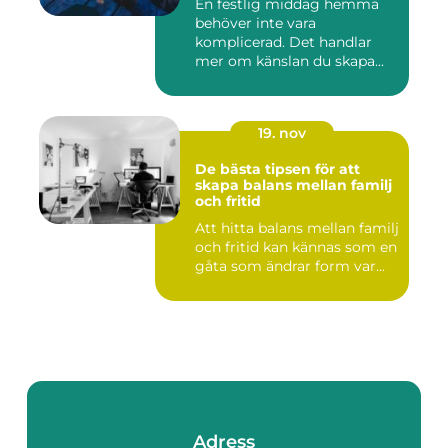
En festlig middag hemma
behöver inte vara
komplicerad. Det handlar
mer om känslan du skapa...
19. nov
De bästa tipsen för att
skapa balans mellan familj
och fritid
Att hitta balans mellan familj
och fritid kan kännas som en
gåta som ändrar form var...
Adress