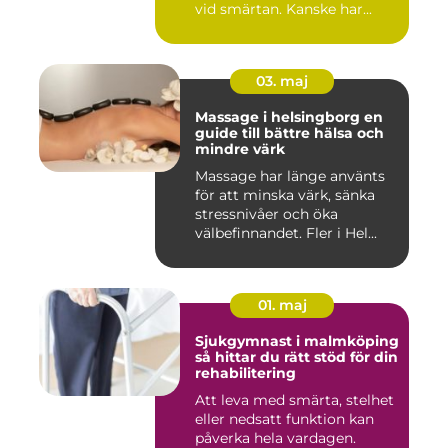
vid smärtan. Kanske har...
03. maj
Massage i helsingborg en
guide till bättre hälsa och
mindre värk
Massage har länge använts
för att minska värk, sänka
stressnivåer och öka
välbefinnandet. Fler i Hel...
01. maj
Sjukgymnast i malmköping
så hittar du rätt stöd för din
rehabilitering
Att leva med smärta, stelhet
eller nedsatt funktion kan
påverka hela vardagen.