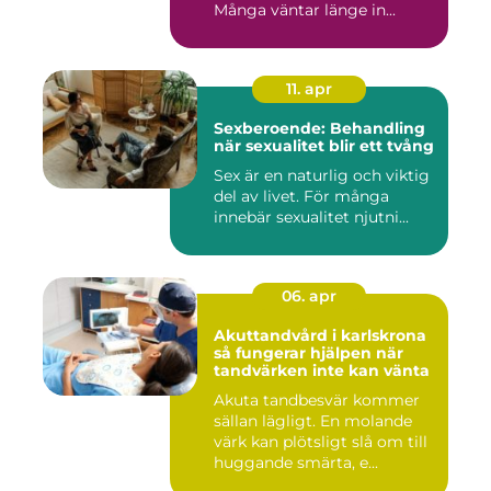
Många väntar länge in...
11. apr
Sexberoende: Behandling
när sexualitet blir ett tvång
Sex är en naturlig och viktig
del av livet. För många
innebär sexualitet njutni...
06. apr
Akuttandvård i karlskrona
så fungerar hjälpen när
tandvärken inte kan vänta
Akuta tandbesvär kommer
sällan lägligt. En molande
värk kan plötsligt slå om till
huggande smärta, e...