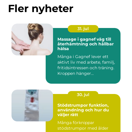
Fler nyheter
31. jul
Massage i gagnef väg till
återhämtning och hållbar
hälsa
Många i Gagnef lever ett
aktivt liv med arbete, familj,
fritidsintressen och träning.
Kroppen hänger...
30. jul
Stödstrumpor funktion,
användning och hur du
väljer rätt
Många förknippar
stödstrumpor med ålder