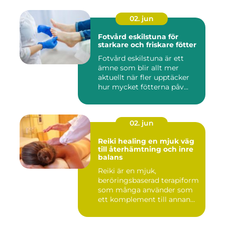
02. jun
Fotvård eskilstuna för
starkare och friskare fötter
Fotvård eskilstuna är ett
ämne som blir allt mer
aktuellt när fler upptäcker
hur mycket fötterna påv...
02. jun
Reiki healing en mjuk väg
till återhämtning och inre
balans
Reiki är en mjuk,
beröringsbaserad terapiform
som många använder som
ett komplement till annan
vård ...