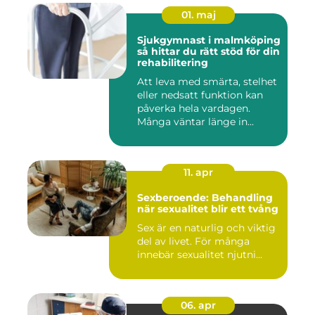
01. maj
Sjukgymnast i malmköping
så hittar du rätt stöd för din
rehabilitering
Att leva med smärta, stelhet
eller nedsatt funktion kan
påverka hela vardagen.
Många väntar länge in...
11. apr
Sexberoende: Behandling
när sexualitet blir ett tvång
Sex är en naturlig och viktig
del av livet. För många
innebär sexualitet njutni...
06. apr