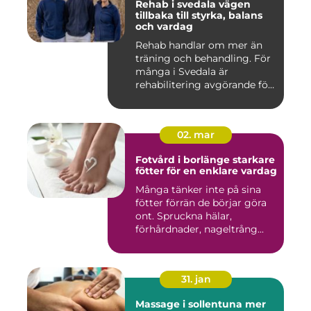
Rehab i svedala vägen
tillbaka till styrka, balans
och vardag
Rehab handlar om mer än
träning och behandling. För
många i Svedala är
rehabilitering avgörande för
...
02. mar
Fotvård i borlänge starkare
fötter för en enklare vardag
Många tänker inte på sina
fötter förrän de börjar göra
ont. Spruckna hälar,
förhårdnader, nageltrång...
31. jan
Massage i sollentuna mer