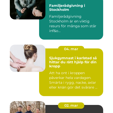
Familjerådgivning i
Stockholm
Familjerådgivning
Stockholm är en viktig
resurs för många som står
inf&o...
04. mar
Sjukgymnast i karlstad så
hittar du rätt hjälp för din
kropp
Att ha ont i kroppen
påverkar hela vardagen.
Smärta i rygg, nacke, axlar
eller knän gör det svårare ...
02. mar