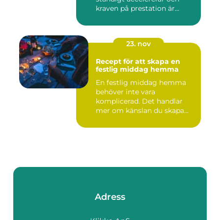
kraven på prestation är...
23. nov
Recept för att skapa en
festlig middag hemma
En festlig middag hemma
behöver inte vara
komplicerad. Det handlar
mer om känslan du skapa...
Adress