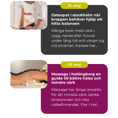
31. maj
Osteopat i stockholm när
kroppen behöver hjälp att
hitta balansen
Många lever med värk i
rygg, nacke eller huvud
under lång tid och vänjer sig
vid smärtan. Kanske har...
03. maj
Massage i helsingborg en
guide till bättre hälsa och
mindre värk
Massage har länge använts
för att minska värk, sänka
stressnivåer och öka
välbefinnandet. Fler i Hel...