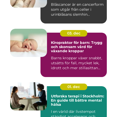
Blåscancer är en cancerform
som utgår från celler i
urinblåsans slemhin...
03. dec
Kiropraktor för barn: Trygg
och skonsam vård för
växande kroppar
Barns kroppar växer snabbt,
utsätts för fall, mycket lek,
idrott och mer stillasittan...
01. dec
Utforska terapi i Stockholm:
En guide till bättre mental
hälsa
I en värld där livstempot
ständigt accelererar och