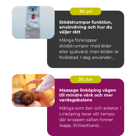
30. jul
Stödstrumpor funktion,
användning och hur du
väljer rätt
Många förknippar
stödstrumpor med ålder
eller sjukvård, men bilden är
föråldrad. I dag använder
både...
30. jun
Massage linköping vägen
till mindre värk och mer
vardagsbalans
Många som bor och arbetar i
Linköping lever ett tempo
där kroppen sällan hinner
ikapp. Stillasittand...