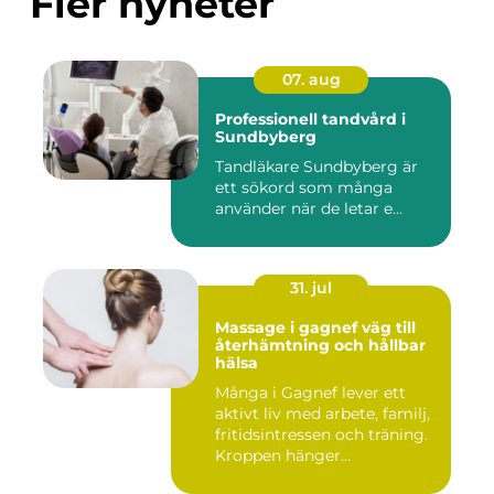
Fler nyheter
07. aug
Professionell tandvård i
Sundbyberg
Tandläkare Sundbyberg är
ett sökord som många
använder när de letar e...
31. jul
Massage i gagnef väg till
återhämtning och hållbar
hälsa
Många i Gagnef lever ett
aktivt liv med arbete, familj,
fritidsintressen och träning.
Kroppen hänger...