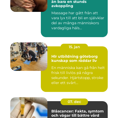
än bara en stunds
avkoppling
Massage har gått från att
vara lyx till att bli en självklar
del av många människors
vardagliga häls...
15. jan
Hlr utbildning göteborg
kunskap som räddar liv
En människa kan gå från helt
frisk till livlös på några
sekunder. Hjärtstopp, stroke
eller ett svårt...
07. dec
Blåscancer: Fakta, symtom
och vägar till bättre vård