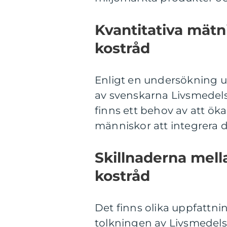
Kvantitativa mät
kostråd
Enligt en undersökning ut
av svenskarna Livsmedelsve
finns ett behov av att ö
människor att integrera d
Skillnaderna mell
kostråd
Det finns olika uppfattni
tolkningen av Livsmedelsv