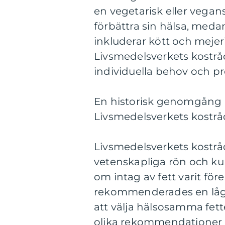
en vegetarisk eller vegan
förbättra sin hälsa, meda
inkluderar kött och mejer
Livsmedelsverkets kostrå
individuella behov och pr
En historisk genomgång a
Livsmedelsverkets kostrå
Livsmedelsverkets kostråd
vetenskapliga rön och k
om intag av fett varit fö
rekommenderades en lågf
att välja hälsosamma fet
olika rekommendationer n