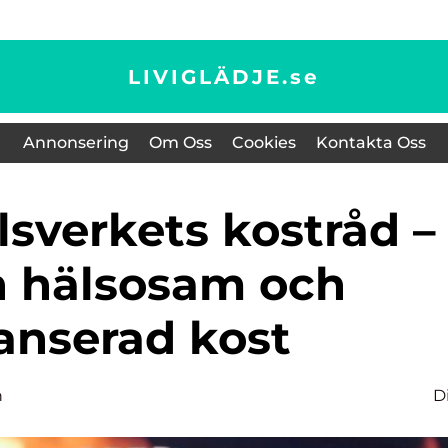
LIVIGLÄDJE.
se
Annonsering
Om Oss
Cookies
Kontakta Oss
n hälsosam och
anserad kost
n
D