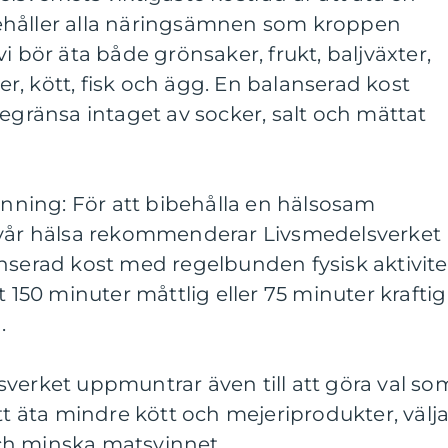
ehåller alla näringsämnen som kroppen
i bör äta både grönsaker, frukt, baljväxter,
, kött, fisk och ägg. En balanserad kost
begränsa intaget av socker, salt och mättat
ränning: För att bibehålla en hälsosam
 vår hälsa rekommenderar Livsmedelsverket
nserad kost med regelbunden fysisk aktivite
50 minuter måttlig eller 75 minuter kraftig
.
verket uppmuntrar även till att göra val so
tt äta mindre kött och mejeriprodukter, välj
ch minska matsvinnet.