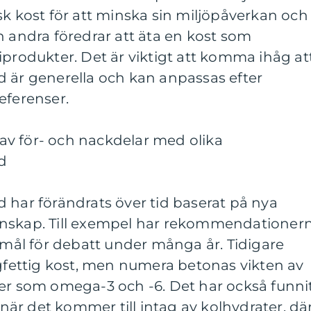
sk kost för att minska sin miljöpåverkan och
n andra föredrar att äta en kost som
iprodukter. Det är viktigt att komma ihåg at
d är generella och kan anpassas efter
eferenser.
v för- och nackdelar med olika
d
 har förändrats över tid baserat på nya
unskap. Till exempel har rekommendationer
remål för debatt under många år. Tidigare
ettig kost, men numera betonas vikten av
ter som omega-3 och -6. Det har också funni
är det kommer till intag av kolhydrater, dä