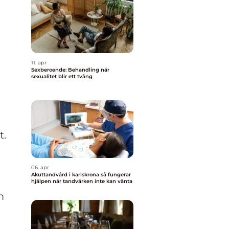
11. apr
Sexberoende: Behandling när
sexualitet blir ett tvång
t.
06. apr
Akuttandvård i karlskrona så fungerar
hjälpen när tandvärken inte kan vänta
m
a