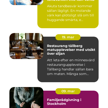
Akuta tandbesvär kommer
sällan lägligt. En molande
värk kan plötsligt slå om till
huggande smärta, e...
19. mar
Restaurang tällberg
matupplevelser med utsikt
över siljan
Att leta efter en minnesvärd
restaurangupplevelse i
Tällberg handlar sällan bara
om maten. Många som...
09. mar
Familjerådgivning i
Stockholm