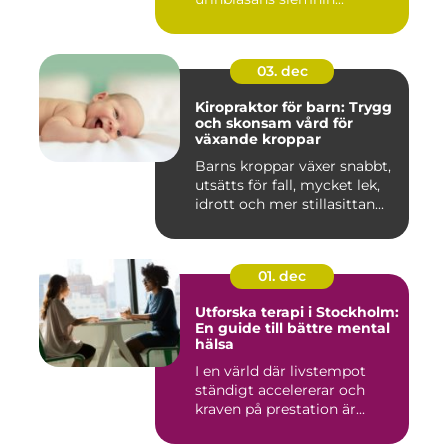
03. dec
Kiropraktor för barn: Trygg
och skonsam vård för
växande kroppar
Barns kroppar växer snabbt,
utsätts för fall, mycket lek,
idrott och mer stillasittan...
01. dec
Utforska terapi i Stockholm:
En guide till bättre mental
hälsa
I en värld där livstempot
ständigt accelererar och
kraven på prestation är...