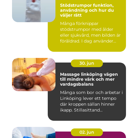
Stödstrumpor funktion,
användning och hur du
väljer rätt
Många förknippar
stödstrumpor med ålder
eller sjukvård, men bilden är
föråldrad. I dag använder
både...
30. jun
Massage linköping vägen
till mindre värk och mer
vardagsbalans
Många som bor och arbetar i
Linköping lever ett tempo
där kroppen sällan hinner
ikapp. Stillasittand...
02. jun