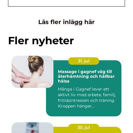
Läs fler inlägg här
Fler nyheter
31. jul
Massage i gagnef väg till
återhämtning och hållbar
hälsa
Många i Gagnef lever ett
aktivt liv med arbete, familj,
fritidsintressen och träning.
Kroppen hänger...
30. jul