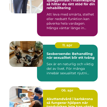
Sjukgymnast i malmköping
så hittar du rätt stöd för din
rehabilitering
Att leva med smärta, stelhet
eller nedsatt funktion kan
påverka hela vardagen.
Många väntar länge in...
11. apr
Sexberoende: Behandling
när sexualitet blir ett tvång
Sex är en naturlig och viktig
del av livet. För många
innebär sexualitet njutni...
06. apr
Akuttandvård i karlskrona
så fungerar hjälpen när
tandvärken inte kan vänta