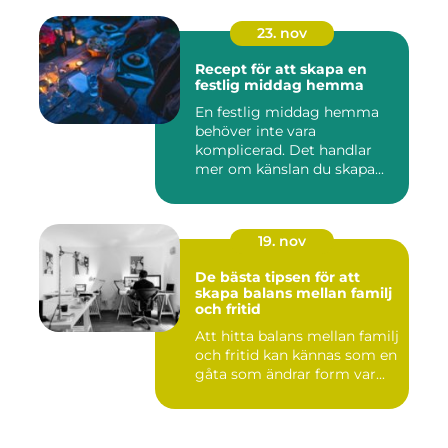
23. nov
Recept för att skapa en
festlig middag hemma
En festlig middag hemma
behöver inte vara
komplicerad. Det handlar
mer om känslan du skapa...
19. nov
De bästa tipsen för att
skapa balans mellan familj
och fritid
Att hitta balans mellan familj
och fritid kan kännas som en
gåta som ändrar form var...