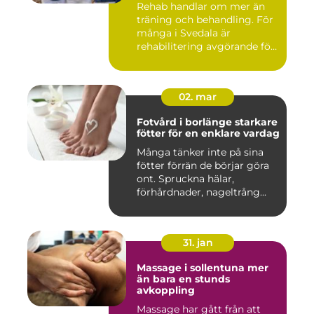
Rehab handlar om mer än
träning och behandling. För
många i Svedala är
rehabilitering avgörande för
...
02. mar
Fotvård i borlänge starkare
fötter för en enklare vardag
Många tänker inte på sina
fötter förrän de börjar göra
ont. Spruckna hälar,
förhårdnader, nageltrång...
31. jan
Massage i sollentuna mer
än bara en stunds
avkoppling
Massage har gått från att