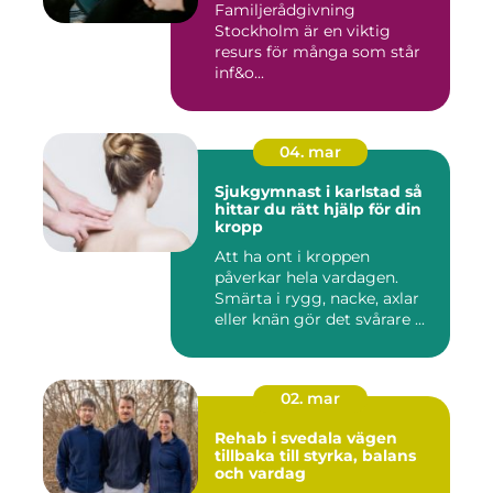
Familjerådgivning
Stockholm är en viktig
resurs för många som står
inf&o...
04. mar
Sjukgymnast i karlstad så
hittar du rätt hjälp för din
kropp
Att ha ont i kroppen
påverkar hela vardagen.
Smärta i rygg, nacke, axlar
eller knän gör det svårare ...
02. mar
Rehab i svedala vägen
tillbaka till styrka, balans
och vardag