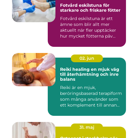
Fotvård eskilstuna för
starkare och friskare fötter
Fotvård eskilstuna är ett
ämne som blir allt mer
aktuellt när fler upptäcker
hur mycket fötterna påv...
02. jun
Reiki healing en mjuk väg
till återhämtning och inre
balans
Reiki är en mjuk,
beröringsbaserad terapiform
som många använder som
ett komplement till annan
vård ...
31. maj