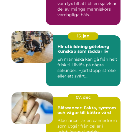
vara lyx till att bli en självklar
del av många människors
vardagliga häls...
15. jan
Hlr utbildning göteborg
kunskap som räddar liv
En människa kan gå från helt
frisk till livlös på några
sekunder. Hjärtstopp, stroke
eller ett svårt...
07. dec
Blåscancer: Fakta, symtom
och vägar till bättre vård
Blåscancer är en cancerform
som utgår från celler i
urinblåsans slemhin...