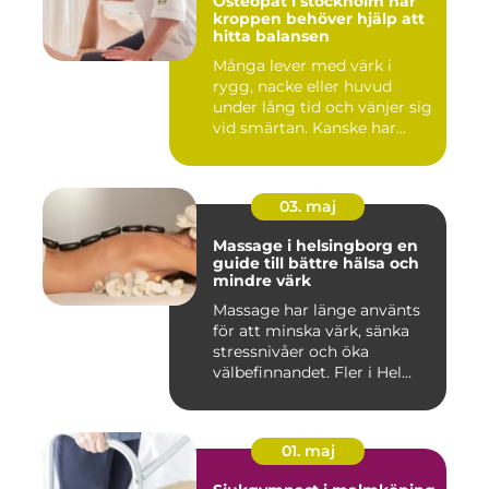
Osteopat i stockholm när
kroppen behöver hjälp att
hitta balansen
Många lever med värk i
rygg, nacke eller huvud
under lång tid och vänjer sig
vid smärtan. Kanske har...
03. maj
Massage i helsingborg en
guide till bättre hälsa och
mindre värk
Massage har länge använts
för att minska värk, sänka
stressnivåer och öka
välbefinnandet. Fler i Hel...
01. maj