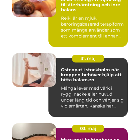
till återhämtning och inre
balans
Reiki är en mjuk,
beröringsbaserad terapiform
som många använder som
ett komplement till annan
vård ...
31. maj
Osteopat i stockholm när
kroppen behöver hjälp att
hitta balansen
Många lever med värk i
rygg, nacke eller huvud
under lång tid och vänjer sig
vid smärtan. Kanske har...
03. maj
Massage i helsingborg en