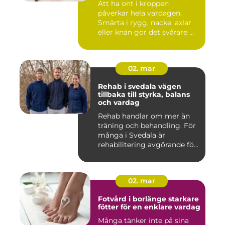
Att ha ont i kroppen
påverkar hela vardagen.
Smärta i rygg, nacke, axlar
eller knän gör det svårare ...
02. mar
Rehab i svedala vägen
tillbaka till styrka, balans
och vardag
Rehab handlar om mer än
träning och behandling. För
många i Svedala är
rehabilitering avgörande för
...
02. mar
Fotvård i borlänge starkare
fötter för en enklare vardag
Många tänker inte på sina