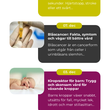
sekunder. Hjärtstopp, stroke
eller ett svårt...
07. dec
Blåscancer: Fakta, symtom
och vägar till bättre vård
Blåscancer är en cancerform
som utgår från celler i
urinblåsans slemhin...
03. dec
Kiropraktor för barn: Trygg
och skonsam vård för
växande kroppar
Barns kroppar växer snabbt,
utsätts för fall, mycket lek,
idrott och mer stillasittan...