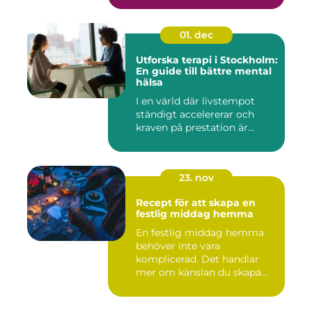
01. dec
Utforska terapi i Stockholm:
En guide till bättre mental
hälsa
I en värld där livstempot
ständigt accelererar och
kraven på prestation är...
23. nov
Recept för att skapa en
festlig middag hemma
En festlig middag hemma
behöver inte vara
komplicerad. Det handlar
mer om känslan du skapa...