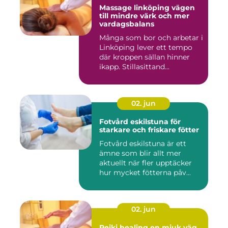
Massage linköping vägen
till mindre värk och mer
vardagsbalans
Många som bor och arbetar i
Linköping lever ett tempo
där kroppen sällan hinner
ikapp. Stillasittand...
02. jun
Fotvård eskilstuna för
starkare och friskare fötter
Fotvård eskilstuna är ett
ämne som blir allt mer
aktuellt när fler upptäcker
hur mycket fötterna påv...
02. jun
Reiki healing en mjuk väg