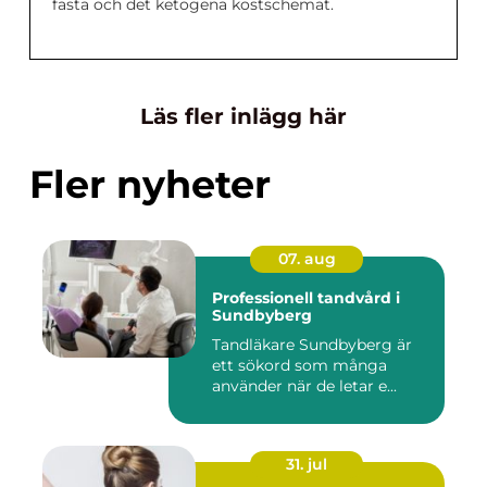
fasta och det ketogena kostschemat.
Läs fler inlägg här
Fler nyheter
07. aug
Professionell tandvård i
Sundbyberg
Tandläkare Sundbyberg är
ett sökord som många
använder när de letar e...
31. jul