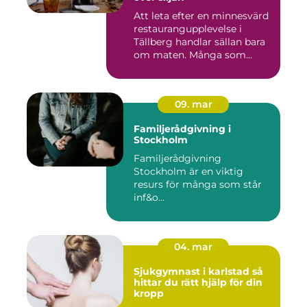
Att leta efter en minnesvärd
restaurangupplevelse i
Tällberg handlar sällan bara
om maten. Många som...
09. mar
Familjerådgivning i
Stockholm
Familjerådgivning
Stockholm är en viktig
resurs för många som står
inf&o...
04. mar
Sjukgymnast i karlstad så
hittar du rätt hjälp för din
kropp