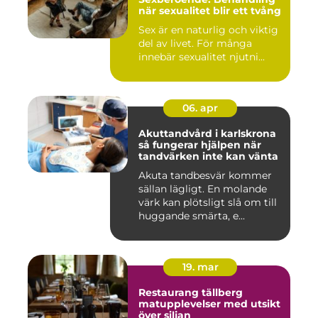
när sexualitet blir ett tvång
Sex är en naturlig och viktig
del av livet. För många
innebär sexualitet njutni...
06. apr
Akuttandvård i karlskrona
så fungerar hjälpen när
tandvärken inte kan vänta
Akuta tandbesvär kommer
sällan lägligt. En molande
värk kan plötsligt slå om till
huggande smärta, e...
19. mar
Restaurang tällberg
matupplevelser med utsikt
över siljan