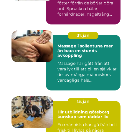
fötter förrän de börjar göra
ont. Spruckna hälar,
förhårdnader, nageltrång...
31. jan
Massage i sollentuna mer
än bara en stunds
avkoppling
Massage har gått från att
vara lyx till att bli en självklar
del av många människors
vardagliga häls...
15. jan
Hlr utbildning göteborg
kunskap som räddar liv
En människa kan gå från helt
frisk till livlös på några