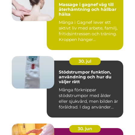
Massage i gagnef väg till
återhämtning och hållbar
hälsa
Många i Gagnef lever ett
aktivt liv med arbete, familj,
fritidsintressen och träning.
Kroppen hänger...
30. jul
Stödstrumpor funktion,
användning och hur du
väljer rätt
Många förknippar
stödstrumpor med ålder
eller sjukvård, men bilden är
föråldrad. I dag använder
både...
30. jun