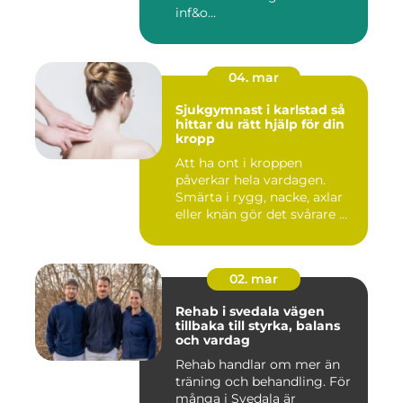
inf&o...
04. mar
Sjukgymnast i karlstad så
hittar du rätt hjälp för din
kropp
Att ha ont i kroppen
påverkar hela vardagen.
Smärta i rygg, nacke, axlar
eller knän gör det svårare ...
02. mar
Rehab i svedala vägen
tillbaka till styrka, balans
och vardag
Rehab handlar om mer än
träning och behandling. För
många i Svedala är