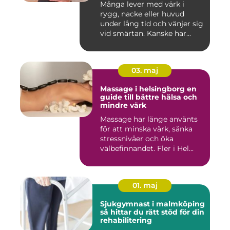
Många lever med värk i
rygg, nacke eller huvud
under lång tid och vänjer sig
vid smärtan. Kanske har...
03. maj
Massage i helsingborg en
guide till bättre hälsa och
mindre värk
Massage har länge använts
för att minska värk, sänka
stressnivåer och öka
välbefinnandet. Fler i Hel...
01. maj
Sjukgymnast i malmköping
så hittar du rätt stöd för din
rehabilitering