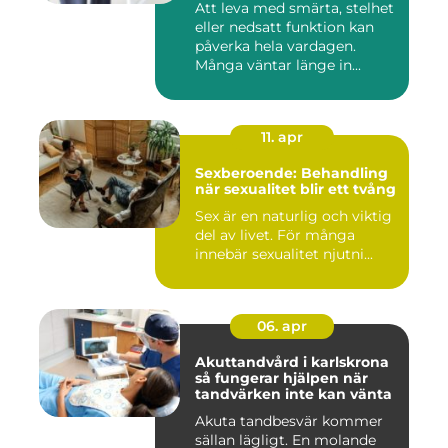
Att leva med smärta, stelhet
eller nedsatt funktion kan
påverka hela vardagen.
Många väntar länge in...
11. apr
Sexberoende: Behandling
när sexualitet blir ett tvång
Sex är en naturlig och viktig
del av livet. För många
innebär sexualitet njutni...
06. apr
Akuttandvård i karlskrona
så fungerar hjälpen när
tandvärken inte kan vänta
Akuta tandbesvär kommer
sällan lägligt. En molande