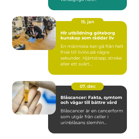
15. jan
Hlr utbildning göteborg
kunskap som räddar liv
En människa kan gå från helt
frisk till livlös på några
sekunder. Hjärtstopp, stroke
eller ett svårt...
07. dec
Blåscancer: Fakta, symtom
och vägar till bättre vård
Blåscancer är en cancerform
som utgår från celler i
urinblåsans slemhin...