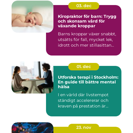
03. dec
Kiropraktor för barn: Trygg
och skonsam vård för
växande kroppar
Barns kroppar växer snabbt,
utsätts för fall, mycket lek,
idrott och mer stillasittan...
01. dec
Utforska terapi i Stockholm:
En guide till bättre mental
hälsa
I en värld där livstempot
ständigt accelererar och
kraven på prestation är...
23. nov