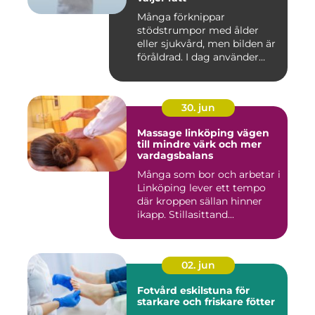
Många förknippar
stödstrumpor med ålder
eller sjukvård, men bilden är
föråldrad. I dag använder
både...
30. jun
Massage linköping vägen
till mindre värk och mer
vardagsbalans
Många som bor och arbetar i
Linköping lever ett tempo
där kroppen sällan hinner
ikapp. Stillasittand...
02. jun
Fotvård eskilstuna för
starkare och friskare fötter