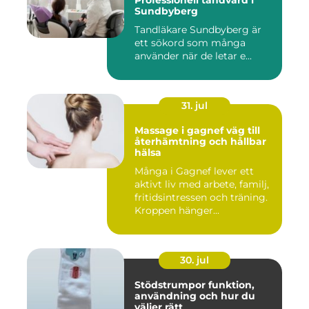
Professionell tandvård i
Sundbyberg
Tandläkare Sundbyberg är
ett sökord som många
använder när de letar e...
31. jul
Massage i gagnef väg till
återhämtning och hållbar
hälsa
Många i Gagnef lever ett
aktivt liv med arbete, familj,
fritidsintressen och träning.
Kroppen hänger...
30. jul
Stödstrumpor funktion,
användning och hur du
väljer rätt