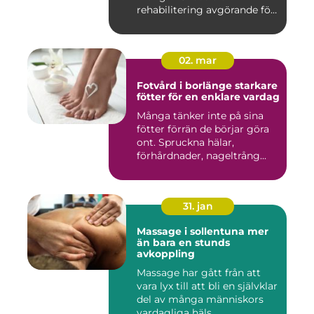
rehabilitering avgörande för
...
02. mar
Fotvård i borlänge starkare
fötter för en enklare vardag
Många tänker inte på sina
fötter förrän de börjar göra
ont. Spruckna hälar,
förhårdnader, nageltrång...
31. jan
Massage i sollentuna mer
än bara en stunds
avkoppling
Massage har gått från att
vara lyx till att bli en självklar
del av många människors
vardagliga häls...