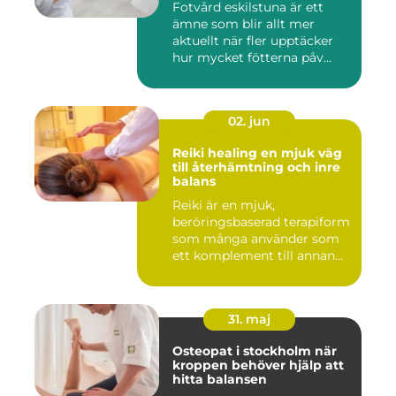
Fotvård eskilstuna är ett
ämne som blir allt mer
aktuellt när fler upptäcker
hur mycket fötterna påv...
02. jun
Reiki healing en mjuk väg
till återhämtning och inre
balans
Reiki är en mjuk,
beröringsbaserad terapiform
som många använder som
ett komplement till annan
vård ...
31. maj
Osteopat i stockholm när
kroppen behöver hjälp att
hitta balansen