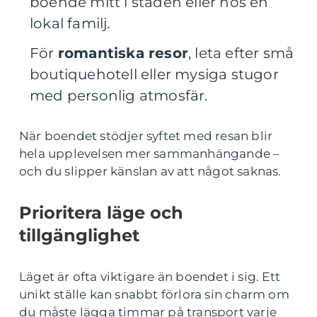
boende mitt i staden eller hos en
lokal familj.
För
romantiska resor
, leta efter små
boutiquehotell eller mysiga stugor
med personlig atmosfär.
När boendet stödjer syftet med resan blir
hela upplevelsen mer sammanhängande –
och du slipper känslan av att något saknas.
Prioritera läge och
tillgänglighet
Läget är ofta viktigare än boendet i sig. Ett
unikt ställe kan snabbt förlora sin charm om
du måste lägga timmar på transport varje