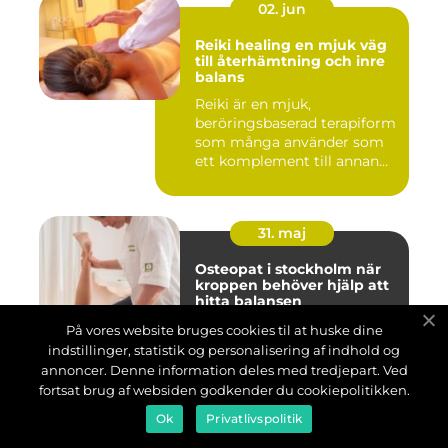
02. jun
Reiki healing en mjuk väg
till återhämtning och inre
balans
Reiki är en mjuk,
beröringsbaserad terapiform
som många använder som
ett komplement till annan
vård ...
31. maj
Osteopat i stockholm när
kroppen behöver hjälp att
hitta balansen
Många lever med värk i
På vores website bruges cookies til at huske dine
rygg, nacke eller huvud
indstillinger, statistik og personalisering af indhold og
under lång tid och vänjer sig
annoncer. Denne information deles med tredjepart. Ved
vid smärtan. Kanske har...
fortsat brug af websiden godkender du cookiepolitikken.
Ok
Privatlivspolitik