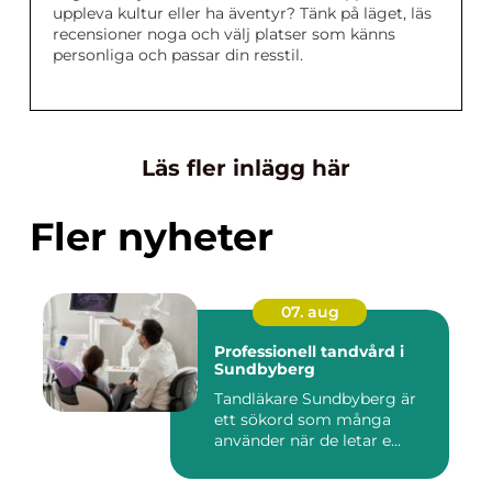
uppleva kultur eller ha äventyr? Tänk på läget, läs
recensioner noga och välj platser som känns
personliga och passar din resstil.
Läs fler inlägg här
Fler nyheter
07. aug
Professionell tandvård i
Sundbyberg
Tandläkare Sundbyberg är
ett sökord som många
använder när de letar e...