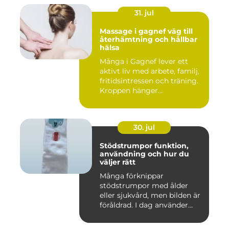
31. jul
Massage i gagnef väg till
återhämtning och hållbar
hälsa
Många i Gagnef lever ett
aktivt liv med arbete, familj,
fritidsintressen och träning.
Kroppen hänger...
30. jul
Stödstrumpor funktion,
användning och hur du
väljer rätt
Många förknippar
stödstrumpor med ålder
eller sjukvård, men bilden är
föråldrad. I dag använder
både...