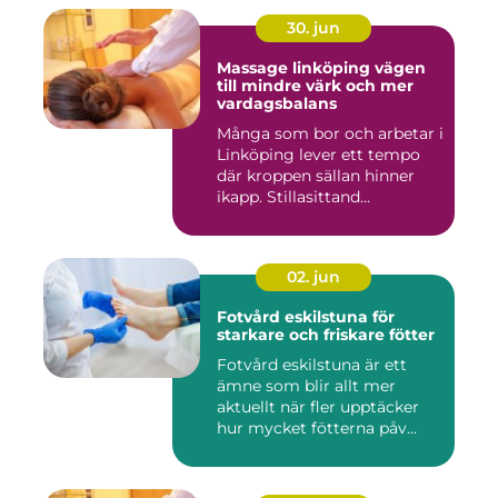
30. jun
Massage linköping vägen
till mindre värk och mer
vardagsbalans
Många som bor och arbetar i
Linköping lever ett tempo
där kroppen sällan hinner
ikapp. Stillasittand...
02. jun
Fotvård eskilstuna för
starkare och friskare fötter
Fotvård eskilstuna är ett
ämne som blir allt mer
aktuellt när fler upptäcker
hur mycket fötterna påv...