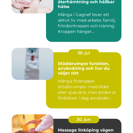
återhämtning och hållbar
hälsa
Många i Gagnef lever ett
aktivt liv med arbete, familj,
fritidsintressen och träning.
Kroppen hänger...
30. jul
Stödstrumpor funktion,
användning och hur du
väljer rätt
Många förknippar
stödstrumpor med ålder
eller sjukvård, men bilden är
föråldrad. I dag använder
både...
30. jun
Massage linköping vägen