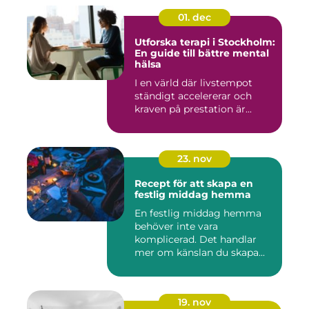
01. dec
Utforska terapi i Stockholm:
En guide till bättre mental
hälsa
I en värld där livstempot
ständigt accelererar och
kraven på prestation är...
23. nov
Recept för att skapa en
festlig middag hemma
En festlig middag hemma
behöver inte vara
komplicerad. Det handlar
mer om känslan du skapa...
19. nov