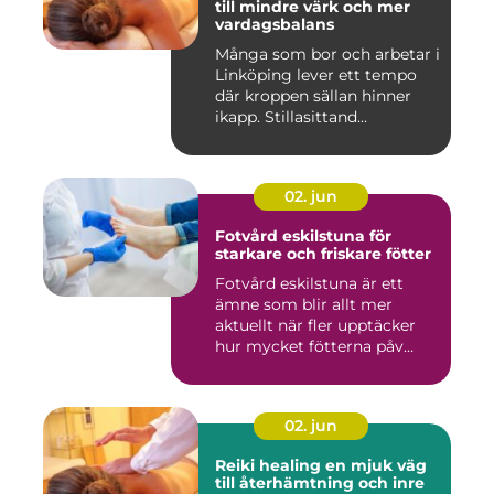
till mindre värk och mer
vardagsbalans
Många som bor och arbetar i
Linköping lever ett tempo
där kroppen sällan hinner
ikapp. Stillasittand...
02. jun
Fotvård eskilstuna för
starkare och friskare fötter
Fotvård eskilstuna är ett
ämne som blir allt mer
aktuellt när fler upptäcker
hur mycket fötterna påv...
02. jun
Reiki healing en mjuk väg
till återhämtning och inre