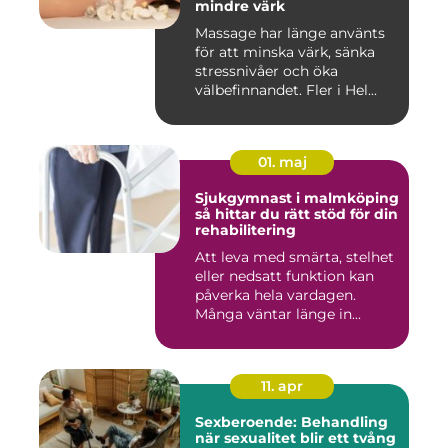
mindre värk
Massage har länge använts
för att minska värk, sänka
stressnivåer och öka
välbefinnandet. Fler i Hel...
01. maj
Sjukgymnast i malmköping
så hittar du rätt stöd för din
rehabilitering
Att leva med smärta, stelhet
eller nedsatt funktion kan
påverka hela vardagen.
Många väntar länge in...
11. apr
Sexberoende: Behandling
när sexualitet blir ett tvång