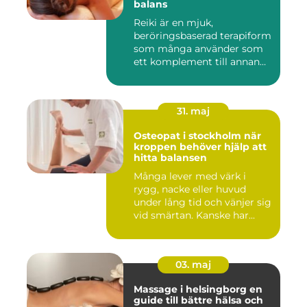
balans
Reiki är en mjuk,
beröringsbaserad terapiform
som många använder som
ett komplement till annan
vård ...
31. maj
Osteopat i stockholm när
kroppen behöver hjälp att
hitta balansen
Många lever med värk i
rygg, nacke eller huvud
under lång tid och vänjer sig
vid smärtan. Kanske har...
03. maj
Massage i helsingborg en
guide till bättre hälsa och