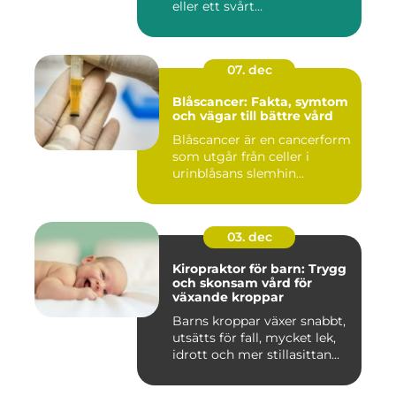
eller ett svårt...
07. dec
Blåscancer: Fakta, symtom
och vägar till bättre vård
Blåscancer är en cancerform
som utgår från celler i
urinblåsans slemhin...
03. dec
Kiropraktor för barn: Trygg
och skonsam vård för
växande kroppar
Barns kroppar växer snabbt,
utsätts för fall, mycket lek,
idrott och mer stillasittan...