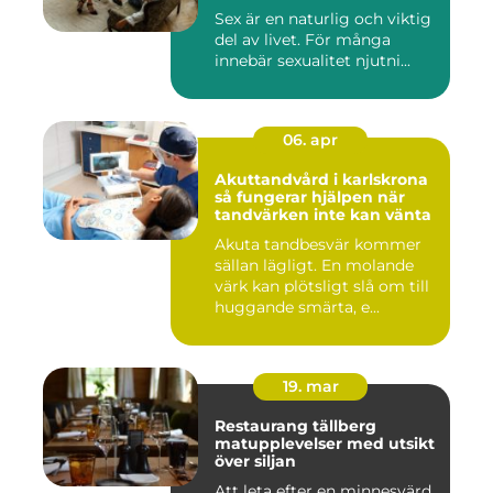
Sex är en naturlig och viktig
del av livet. För många
innebär sexualitet njutni...
06. apr
Akuttandvård i karlskrona
så fungerar hjälpen när
tandvärken inte kan vänta
Akuta tandbesvär kommer
sällan lägligt. En molande
värk kan plötsligt slå om till
huggande smärta, e...
19. mar
Restaurang tällberg
matupplevelser med utsikt
över siljan
Att leta efter en minnesvärd