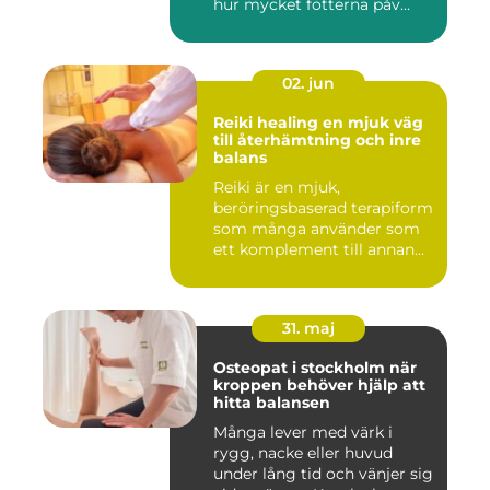
hur mycket fötterna påv...
02. jun
Reiki healing en mjuk väg
till återhämtning och inre
balans
Reiki är en mjuk,
beröringsbaserad terapiform
som många använder som
ett komplement till annan
vård ...
31. maj
Osteopat i stockholm när
kroppen behöver hjälp att
hitta balansen
Många lever med värk i
rygg, nacke eller huvud
under lång tid och vänjer sig