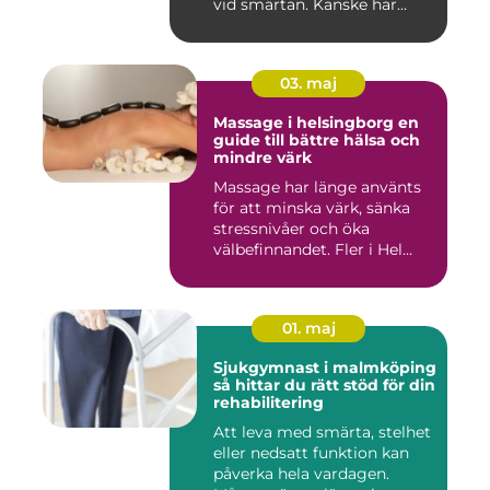
vid smärtan. Kanske har...
03. maj
Massage i helsingborg en
guide till bättre hälsa och
mindre värk
Massage har länge använts
för att minska värk, sänka
stressnivåer och öka
välbefinnandet. Fler i Hel...
01. maj
Sjukgymnast i malmköping
så hittar du rätt stöd för din
rehabilitering
Att leva med smärta, stelhet
eller nedsatt funktion kan
påverka hela vardagen.