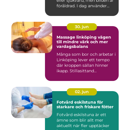
eller sjukvård, men bilden är
föråldrad. I dag använder
både...
30. jun
Massage linköping vägen
till mindre värk och mer
vardagsbalans
Många som bor och arbetar i
Linköping lever ett tempo
där kroppen sällan hinner
ikapp. Stillasittand...
02. jun
Fotvård eskilstuna för
starkare och friskare fötter
Fotvård eskilstuna är ett
ämne som blir allt mer
aktuellt när fler upptäcker