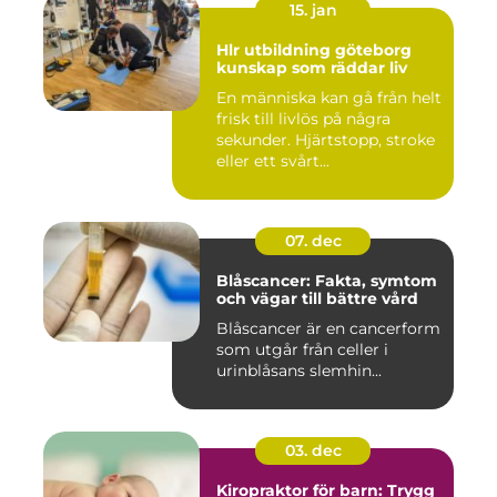
15. jan
Hlr utbildning göteborg
kunskap som räddar liv
En människa kan gå från helt
frisk till livlös på några
sekunder. Hjärtstopp, stroke
eller ett svårt...
07. dec
Blåscancer: Fakta, symtom
och vägar till bättre vård
Blåscancer är en cancerform
som utgår från celler i
urinblåsans slemhin...
03. dec
Kiropraktor för barn: Trygg