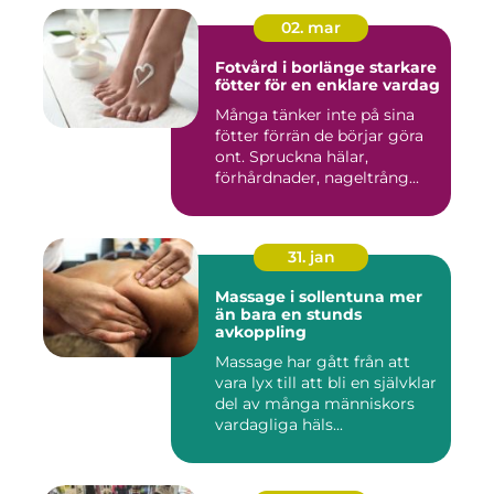
02. mar
Fotvård i borlänge starkare
fötter för en enklare vardag
Många tänker inte på sina
fötter förrän de börjar göra
ont. Spruckna hälar,
förhårdnader, nageltrång...
31. jan
Massage i sollentuna mer
än bara en stunds
avkoppling
Massage har gått från att
vara lyx till att bli en självklar
del av många människors
vardagliga häls...