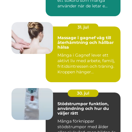
ett sökord som många
använder när de letar e...
31. jul
Massage i gagnef väg till
återhämtning och hållbar
hälsa
Många i Gagnef lever ett
aktivt liv med arbete, familj,
fritidsintressen och träning.
Kroppen hänger...
30. jul
Stödstrumpor funktion,
användning och hur du
väljer rätt
Många förknippar
stödstrumpor med ålder