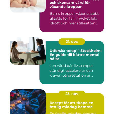
och skonsam vård för
växande kroppar
Barns kroppar växer snabbt,
utsätts för fall, mycket lek,
idrott och mer stillasittan...
01. dec
Utforska terapi i Stockholm:
En guide till bättre mental
hälsa
I en värld där livstempot
ständigt accelererar och
kraven på prestation är...
23. nov
Recept för att skapa en
festlig middag hemma
En festlig middag hemma