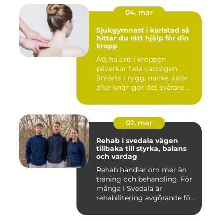
04. mar
Sjukgymnast i karlstad så
hittar du rätt hjälp för din
kropp
Att ha ont i kroppen
påverkar hela vardagen.
Smärta i rygg, nacke, axlar
eller knän gör det svårare ...
02. mar
Rehab i svedala vägen
tillbaka till styrka, balans
och vardag
Rehab handlar om mer än
träning och behandling. För
många i Svedala är
rehabilitering avgörande för
...