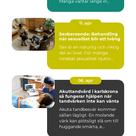
Många väntar länge in...
11. apr
Sexberoende: Behandling
när sexualitet blir ett tvång
Sex är en naturlig och viktig
del av livet. För många
innebär sexualitet njutni...
06. apr
Akuttandvård i karlskrona
så fungerar hjälpen när
tandvärken inte kan vänta
Akuta tandbesvär kommer
sällan lägligt. En molande
värk kan plötsligt slå om till
huggande smärta, e...