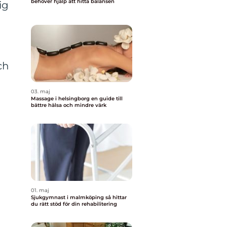
behöver hjälp att hitta balansen
ig
ch
03. maj
Massage i helsingborg en guide till
bättre hälsa och mindre värk
01. maj
Sjukgymnast i malmköping så hittar
du rätt stöd för din rehabilitering