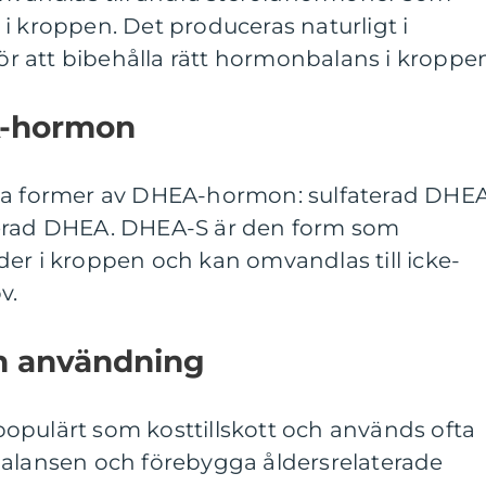
i kroppen. Det produceras naturligt i
för att bibehålla rätt hormonbalans i kroppe
A-hormon
iga former av DHEA-hormon: sulfaterad DHE
terad DHEA. DHEA-S är den form som
er i kroppen och kan omvandlas till icke-
v.
ch användning
opulärt som kosttillskott och används ofta
balansen och förebygga åldersrelaterade