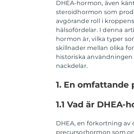
DHEA-hormon, även känt 
steroidhormon som produc
avgörande roll i kroppen
hälsofördelar. I denna ar
hormon är, vilka typer so
skillnader mellan olika 
historiska användningen
nackdelar.
1. En omfattande
1.1 Vad är DHEA-
DHEA, en förkortning av 
precursorhormon som omv