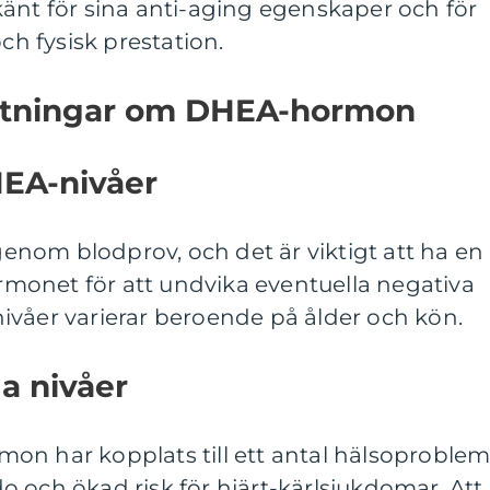
änt för sina anti-aging egenskaper och för
och fysisk prestation.
mätningar om DHEA-hormon
HEA-nivåer
nom blodprov, och det är viktigt att ha en
onet för att undvika eventuella negativa
ivåer varierar beroende på ålder och kön.
ga nivåer
on har kopplats till ett antal hälsoproblem
ido och ökad risk för hjärt-kärlsjukdomar. Att