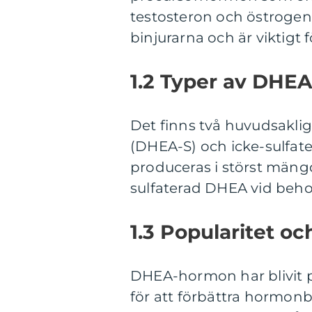
testosteron och östrogen 
binjurarna och är viktigt 
1.2 Typer av DHE
Det finns två huvudsakl
(DHEA-S) och icke-sulfa
produceras i störst mängd
sulfaterad DHEA vid beho
1.3 Popularitet o
DHEA-hormon har blivit p
för att förbättra hormon