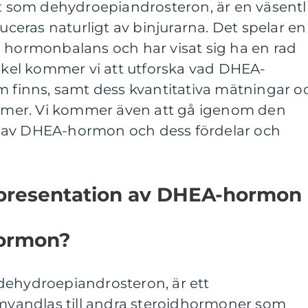
som dehydroepiandrosteron, är en väsentl
eras naturligt av binjurarna. Det spelar en
s hormonbalans och har visat sig ha en rad
tikel kommer vi att utforska vad DHEA-
m finns, samt dess kvantitativa mätningar o
former. Vi kommer även att gå igenom den
 av DHEA-hormon och dess fördelar och
 presentation av DHEA-hormon
hormon?
dehydroepiandrosteron, är ett
andlas till andra steroidhormoner som