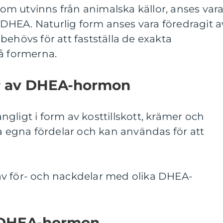
m utvinns från animalska källor, anses var
t DHEA. Naturlig form anses vara föredragit a
behövs för att fastställa de exakta
å formerna.
er av DHEA-hormon
gligt i form av kosttillskott, krämer och
na egna fördelar och kan användas för att
v för- och nackdelar med olika DHEA-
d DHEA-hormon