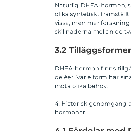
Naturlig DHEA-hormon, so
olika syntetiskt framställ
vissa, men mer forskning 
skillnaderna mellan de tv
3.2 Tilläggsform
DHEA-hormon finns tillgän
geléer. Varje form har si
möta olika behov.
4. Historisk genomgång a
hormoner
4.1 Fördelar me