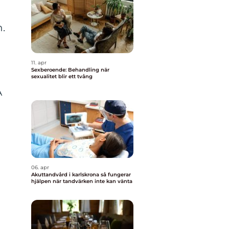
n.
11. apr
Sexberoende: Behandling när
sexualitet blir ett tvång
A
06. apr
Akuttandvård i karlskrona så fungerar
hjälpen när tandvärken inte kan vänta