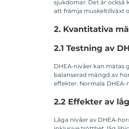
sjukdomar. Det är också k
att främja muskeltillväxt 
2. Kvantitativa 
2.1 Testning av D
DHEA-nivåer kan mätas ge
balanserad mängd av horm
effekter. Normala DHEA-n
2.2 Effekter av lå
Låga nivåer av DHEA-horm
inklusive trötthet, låg lib