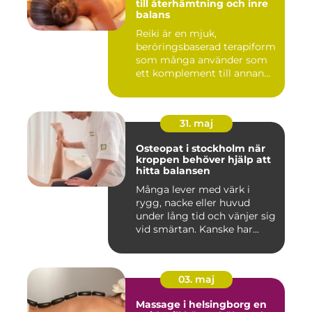
till återhämtning och inre
balans
Reiki är en mjuk,
beröringsbaserad terapiform
som många använder som
ett komplement till annan
vård ...
31. maj
Osteopat i stockholm när
kroppen behöver hjälp att
hitta balansen
Många lever med värk i
rygg, nacke eller huvud
under lång tid och vänjer sig
vid smärtan. Kanske har...
03. maj
Massage i helsingborg en