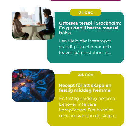
01. dec
Utforska terapi i Stockholm:
En guide till bättre mental
hälsa
I en värld där livstempot
ständigt accelererar och
kraven på prestation är...
23. nov
Recept för att skapa en
festlig middag hemma
En festlig middag hemma
behöver inte vara
komplicerad. Det handlar
mer om känslan du skapa...