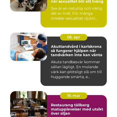
när sexualitet blir ett tvång
Sex är en naturlig och viktig
del av livet. För många
innebär sexualitet njutni...
06. apr
Akuttandvård i karlskrona
så fungerar hjälpen när
tandvärken inte kan vänta
Akuta tandbesvär kommer
sällan lägligt. En molande
värk kan plötsligt slå om till
huggande smärta, e...
19. mar
Restaurang tällberg
matupplevelser med utsikt
över siljan