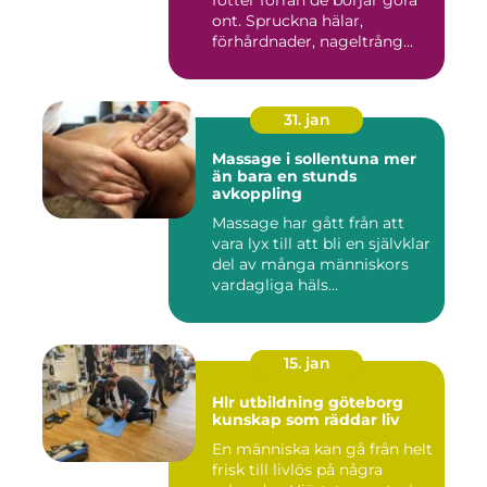
fötter förrän de börjar göra
ont. Spruckna hälar,
förhårdnader, nageltrång...
31. jan
Massage i sollentuna mer
än bara en stunds
avkoppling
Massage har gått från att
vara lyx till att bli en självklar
del av många människors
vardagliga häls...
15. jan
Hlr utbildning göteborg
kunskap som räddar liv
En människa kan gå från helt
frisk till livlös på några