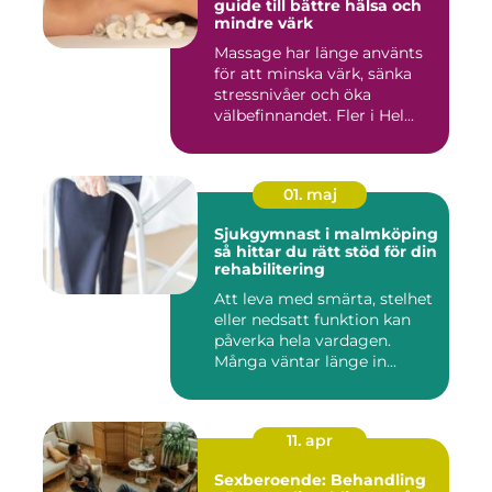
guide till bättre hälsa och
mindre värk
Massage har länge använts
för att minska värk, sänka
stressnivåer och öka
välbefinnandet. Fler i Hel...
01. maj
Sjukgymnast i malmköping
så hittar du rätt stöd för din
rehabilitering
Att leva med smärta, stelhet
eller nedsatt funktion kan
påverka hela vardagen.
Många väntar länge in...
11. apr
Sexberoende: Behandling