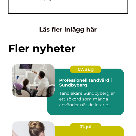
Läs fler inlägg här
Fler nyheter
07. aug
Professionell tandvård i
Sundbyberg
Tandläkare Sundbyberg är
ett sökord som många
använder när de letar e...
31. jul