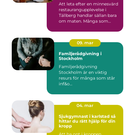
Att leta efter en minnesvärd
restaurangupplevelse i
Tällberg handlar sällan bara
om maten. Många som...
09. mar
Familjerådgivning i
Stockholm
Familjerådgivning
Stockholm är en viktig
resurs för många som står
inf&o...
04. mar
Sjukgymnast i karlstad så
hittar du rätt hjälp för din
kropp
Att ha ont i kroppen