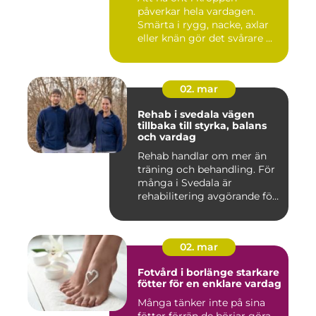
påverkar hela vardagen.
Smärta i rygg, nacke, axlar
eller knän gör det svårare ...
02. mar
Rehab i svedala vägen
tillbaka till styrka, balans
och vardag
Rehab handlar om mer än
träning och behandling. För
många i Svedala är
rehabilitering avgörande för
...
02. mar
Fotvård i borlänge starkare
fötter för en enklare vardag
Många tänker inte på sina