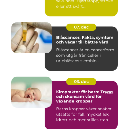
sekunder. Hjärtstopp, stroke
eller ett svårt...
07. dec
Blåscancer: Fakta, symtom
och vägar till bättre vård
Blåscancer är en cancerform
som utgår från celler i
urinblåsans slemhin...
03. dec
Kiropraktor för barn: Trygg
och skonsam vård för
växande kroppar
Barns kroppar växer snabbt,
utsätts för fall, mycket lek,
idrott och mer stillasittan...