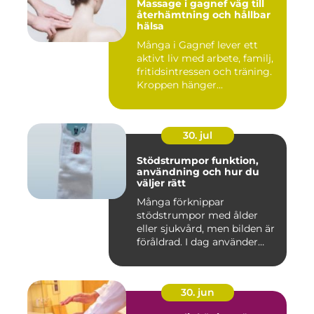
Massage i gagnef väg till
återhämtning och hållbar
hälsa
Många i Gagnef lever ett
aktivt liv med arbete, familj,
fritidsintressen och träning.
Kroppen hänger...
30. jul
Stödstrumpor funktion,
användning och hur du
väljer rätt
Många förknippar
stödstrumpor med ålder
eller sjukvård, men bilden är
föråldrad. I dag använder
både...
30. jun