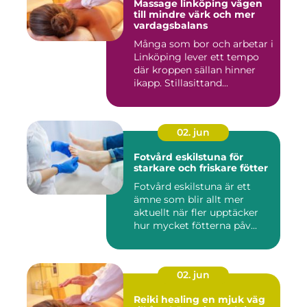
Massage linköping vägen
till mindre värk och mer
vardagsbalans
Många som bor och arbetar i
Linköping lever ett tempo
där kroppen sällan hinner
ikapp. Stillasittand...
02. jun
Fotvård eskilstuna för
starkare och friskare fötter
Fotvård eskilstuna är ett
ämne som blir allt mer
aktuellt när fler upptäcker
hur mycket fötterna påv...
02. jun
Reiki healing en mjuk väg