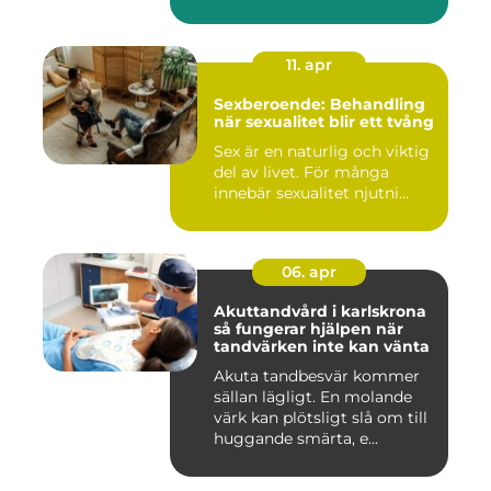
11. apr
Sexberoende: Behandling
när sexualitet blir ett tvång
Sex är en naturlig och viktig
del av livet. För många
innebär sexualitet njutni...
06. apr
Akuttandvård i karlskrona
så fungerar hjälpen när
tandvärken inte kan vänta
Akuta tandbesvär kommer
sällan lägligt. En molande
värk kan plötsligt slå om till
huggande smärta, e...