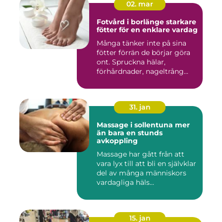
02. mar
Fotvård i borlänge starkare
fötter för en enklare vardag
Många tänker inte på sina
fötter förrän de börjar göra
ont. Spruckna hälar,
förhårdnader, nageltrång...
31. jan
Massage i sollentuna mer
än bara en stunds
avkoppling
Massage har gått från att
vara lyx till att bli en självklar
del av många människors
vardagliga häls...
15. jan