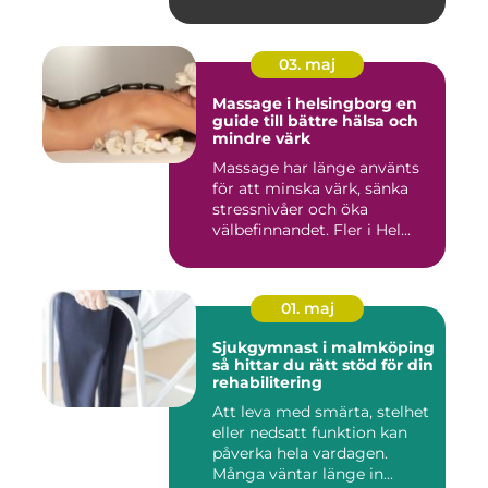
03. maj
Massage i helsingborg en
guide till bättre hälsa och
mindre värk
Massage har länge använts
för att minska värk, sänka
stressnivåer och öka
välbefinnandet. Fler i Hel...
01. maj
Sjukgymnast i malmköping
så hittar du rätt stöd för din
rehabilitering
Att leva med smärta, stelhet
eller nedsatt funktion kan
påverka hela vardagen.
Många väntar länge in...