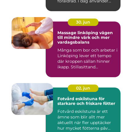
föråldrad. I dag använder
både...
30. jun
Massage linköping vägen
till mindre värk och mer
vardagsbalans
Många som bor och arbetar i
Linköping lever ett tempo
där kroppen sällan hinner
ikapp. Stillasittand...
02. jun
Fotvård eskilstuna för
starkare och friskare fötter
Fotvård eskilstuna är ett
ämne som blir allt mer
aktuellt när fler upptäcker
hur mycket fötterna påv...