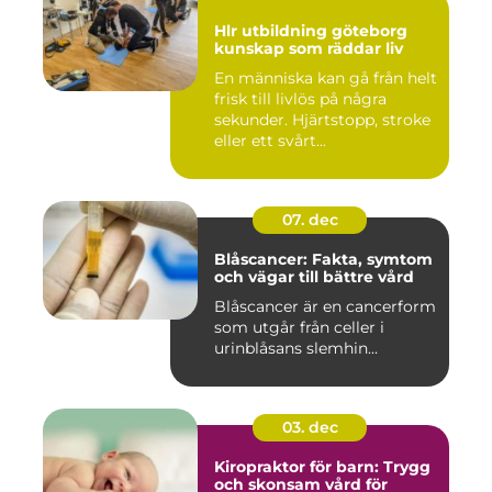
Hlr utbildning göteborg
kunskap som räddar liv
En människa kan gå från helt
frisk till livlös på några
sekunder. Hjärtstopp, stroke
eller ett svårt...
07. dec
Blåscancer: Fakta, symtom
och vägar till bättre vård
Blåscancer är en cancerform
som utgår från celler i
urinblåsans slemhin...
03. dec
Kiropraktor för barn: Trygg
och skonsam vård för