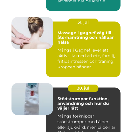
använder när de letar e...
31. jul
Massage i gagnef väg till
återhämtning och hållbar
hälsa
Många i Gagnef lever ett
aktivt liv med arbete, familj,
fritidsintressen och träning.
Kroppen hänger...
30. jul
Stödstrumpor funktion,
användning och hur du
väljer rätt
Många förknippar
stödstrumpor med ålder
eller sjukvård, men bilden är