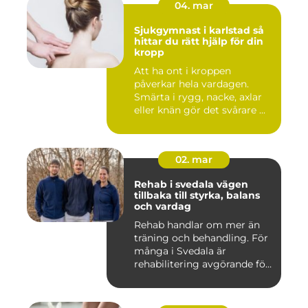
04. mar
Sjukgymnast i karlstad så
hittar du rätt hjälp för din
kropp
Att ha ont i kroppen
påverkar hela vardagen.
Smärta i rygg, nacke, axlar
eller knän gör det svårare ...
02. mar
Rehab i svedala vägen
tillbaka till styrka, balans
och vardag
Rehab handlar om mer än
träning och behandling. För
många i Svedala är
rehabilitering avgörande för
...