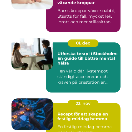
växande kroppar
Barns kroppar växer snabbt,
utsätts för fall, mycket lek,
idrott och mer stillasittan...
01. dec
Utforska terapi i Stockholm:
En guide till bättre mental
hälsa
I en värld där livstempot
ständigt accelererar och
kraven på prestation är...
23. nov
Recept för att skapa en
festlig middag hemma
En festlig middag hemma