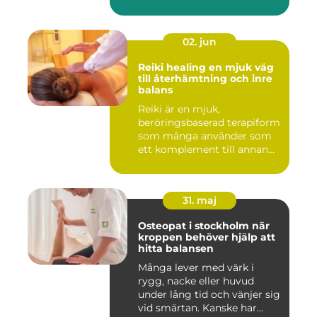
02. jun
Reiki healing en mjuk väg
till återhämtning och inre
balans
Reiki är en mjuk,
beröringsbaserad terapiform
som många använder som
ett komplement till annan
vård ...
31. maj
Osteopat i stockholm när
kroppen behöver hjälp att
hitta balansen
Många lever med värk i
rygg, nacke eller huvud
under lång tid och vänjer sig
vid smärtan. Kanske har...