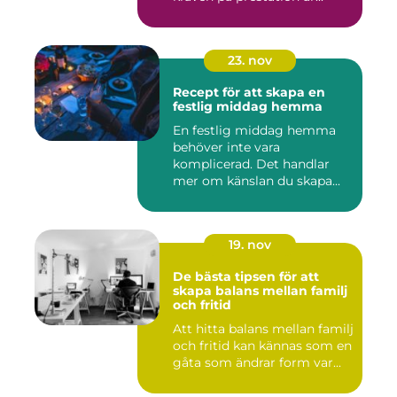
23. nov
Recept för att skapa en
festlig middag hemma
En festlig middag hemma
behöver inte vara
komplicerad. Det handlar
mer om känslan du skapa...
19. nov
De bästa tipsen för att
skapa balans mellan familj
och fritid
Att hitta balans mellan familj
och fritid kan kännas som en
gåta som ändrar form var...