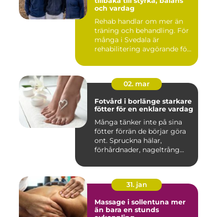
tillbaka till styrka, balans
och vardag
Rehab handlar om mer än
träning och behandling. För
många i Svedala är
rehabilitering avgörande för
...
02. mar
Fotvård i borlänge starkare
fötter för en enklare vardag
Många tänker inte på sina
fötter förrän de börjar göra
ont. Spruckna hälar,
förhårdnader, nageltrång...
31. jan
Massage i sollentuna mer
än bara en stunds