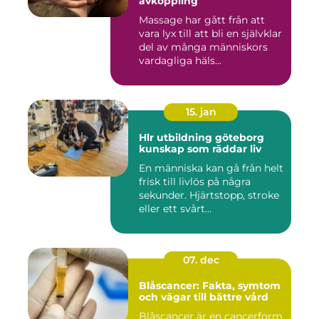
avkoppling
Massage har gått från att
vara lyx till att bli en självklar
del av många människors
vardagliga häls...
15. jan
Hlr utbildning göteborg
kunskap som räddar liv
En människa kan gå från helt
frisk till livlös på några
sekunder. Hjärtstopp, stroke
eller ett svårt...
07. dec
Blåscancer: Fakta, symtom
och vägar till bättre vård
Blåscancer är en cancerform