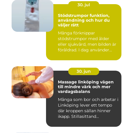
30. jul
Stödstrumpor funktion,
användning och hur du
väljer rätt
Många förknippar
stödstrumpor med ålder
eller sjukvård, men bilden är
föråldrad. I dag använder
både...
30. jun
Massage linköping vägen
till mindre värk och mer
vardagsbalans
Många som bor och arbetar i
Linköping lever ett tempo
där kroppen sällan hinner
ikapp. Stillasittand...