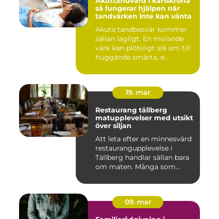
Akuttandvård i karlskrona
så fungerar hjälpen när
tandvärken inte kan vänta
Akuta tandbesvär kommer
sällan lägligt. En molande
värk kan plötsligt slå om till
huggande smärta, e...
19. mar
Restaurang tällberg
matupplevelser med utsikt
över siljan
Att leta efter en minnesvärd
restaurangupplevelse i
Tällberg handlar sällan bara
om maten. Många som...
09. mar