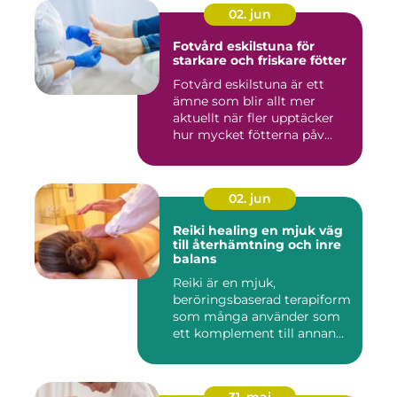
02. jun
Fotvård eskilstuna för
starkare och friskare fötter
Fotvård eskilstuna är ett
ämne som blir allt mer
aktuellt när fler upptäcker
hur mycket fötterna påv...
02. jun
Reiki healing en mjuk väg
till återhämtning och inre
balans
Reiki är en mjuk,
beröringsbaserad terapiform
som många använder som
ett komplement till annan
vård ...