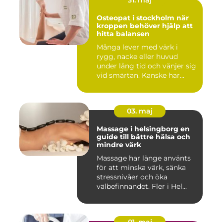
31. maj
Osteopat i stockholm när
kroppen behöver hjälp att
hitta balansen
Många lever med värk i
rygg, nacke eller huvud
under lång tid och vänjer sig
vid smärtan. Kanske har...
03. maj
Massage i helsingborg en
guide till bättre hälsa och
mindre värk
Massage har länge använts
för att minska värk, sänka
stressnivåer och öka
välbefinnandet. Fler i Hel...