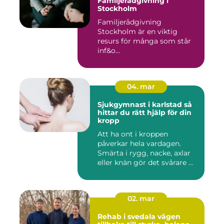
Familjerådgivning i
Stockholm
Familjerådgivning
Stockholm är en viktig
resurs för många som står
inf&o...
04. mar
Sjukgymnast i karlstad så
hittar du rätt hjälp för din
kropp
Att ha ont i kroppen
påverkar hela vardagen.
Smärta i rygg, nacke, axlar
eller knän gör det svårare ...
02. mar
Rehab i svedala vägen