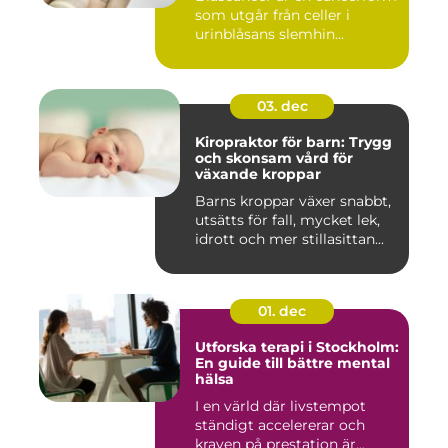
som utgår från celler i
urinblåsans slemhin...
03. dec
Kiropraktor för barn: Trygg
och skonsam vård för
växande kroppar
Barns kroppar växer snabbt,
utsätts för fall, mycket lek,
idrott och mer stillasittan...
01. dec
Utforska terapi i Stockholm:
En guide till bättre mental
hälsa
I en värld där livstempot
ständigt accelererar och
kraven på prestation är...