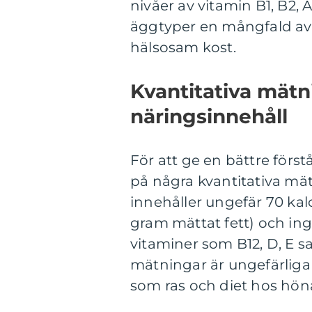
nivåer av vitamin B1, B2,
äggtyper en mångfald av
hälsosam kost.
Kvantitativa mät
näringsinnehåll
För att ge en bättre först
på några kvantitativa mä
innehåller ungefär 70 kalo
gram mättat fett) och ing
vitaminer som B12, D, E s
mätningar är ungefärliga
som ras och diet hos hön