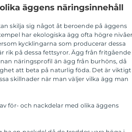
 olika äggens näringsinnehåll
an skilja sig något åt beroende på äggens
 exempel har ekologiska ägg ofta högre nivåe
tersom kycklingarna som producerar dessa
r rik på dessa fettsyror. Ägg från fritgående
nnan näringsprofil än ägg från burhöns, då
het att beta på naturlig föda. Det är viktigt
sa skillnader när man väljer vilka ägg man
av för- och nackdelar med olika äggens