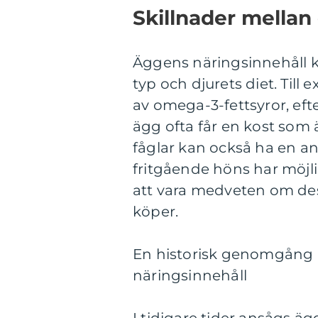
Skillnader mellan
Äggens näringsinnehåll k
typ och djurets diet. Till
av omega-3-fettsyror, ef
ägg ofta får en kost som ä
fåglar kan också ha en a
fritgående höns har möjlig
att vara medveten om des
köper.
En historisk genomgång 
näringsinnehåll