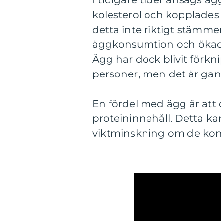
I tidigare tider ansågs ä
kolesterol och kopplades t
detta inte riktigt stämme
äggkonsumtion och ökad ri
Ägg har dock blivit förkn
personer, men det är gan
En fördel med ägg är att
proteininnehåll. Detta kan
viktminskning om de kon