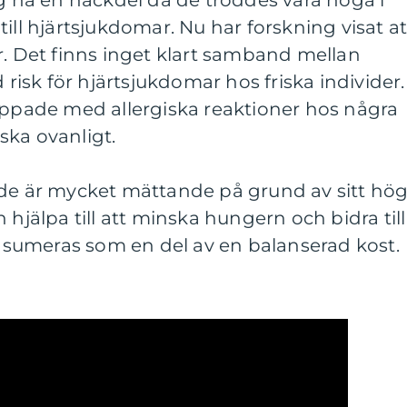
gg ha en nackdel då de troddes vara höga i
ill hjärtsjukdomar. Nu har forskning visat at
r. Det finns inget klart samband mellan
sk för hjärtsjukdomar hos friska individer.
ippade med allergiska reaktioner hos några
ska ovanligt.
 de är mycket mättande på grund av sitt hö
 hjälpa till att minska hungern och bidra till
sumeras som en del av en balanserad kost.