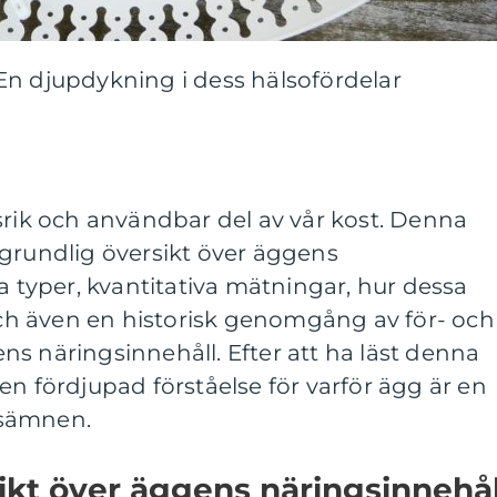
En djupdykning i dess hälsofördelar
srik och användbar del av vår kost. Denna
 grundlig översikt över äggens
a typer, kvantitativa mätningar, hur dessa
 och även en historisk genomgång av för- och
s näringsinnehåll. Efter att ha läst denna
en fördjupad förståelse för varför ägg är en
ngsämnen.
ikt över äggens näringsinnehål