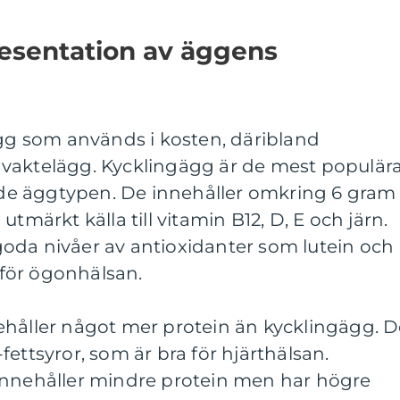
esentation av äggens
ägg som används i kosten, däribland
vaktelägg. Kycklingägg är de mest populär
e äggtypen. De innehåller omkring 6 gram
tmärkt källa till vitamin B12, D, E och järn.
oda nivåer av antioxidanter som lutein och
a för ögonhälsan.
ehåller något mer protein än kycklingägg. 
ettsyror, som är bra för hjärthälsan.
innehåller mindre protein men har högre