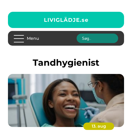
LIVIGLÄDJE.
se
Menu
tandhygienist
13. aug