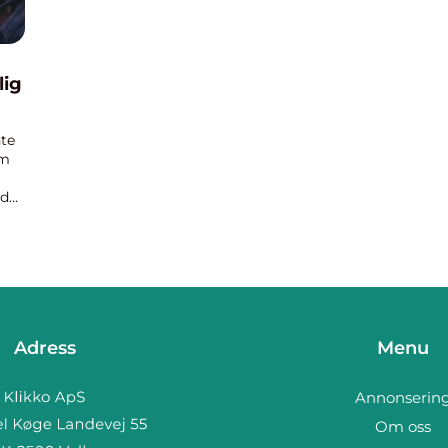
lig
te
om
ed
Adress
Menu
Annonserin
Om oss