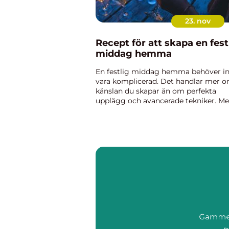
23. nov
Recept för att skapa en fest
middag hemma
En festlig middag hemma behöver in
vara komplicerad. Det handlar mer 
känslan du skapar än om perfekta
upplägg och avancerade tekniker. M
några väl valda rätter, enkla
förberedelser och en varm stäm...