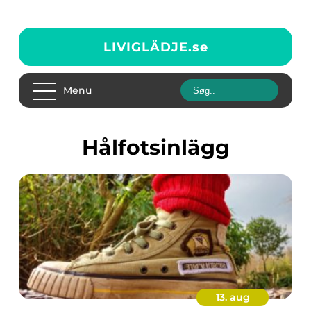
LIVIGLÄDJE.
se
Menu
hålfotsinlägg
13. aug