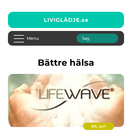
LIVIGLÄDJE.
se
Menu
bättre hälsa
04. jun